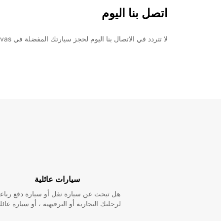
اتصل بنا اليوم
لا تتردد في الاتصال بنا اليوم لحجز سيارتك المفضلة في Europcar Brest Nord ZI St Thudon Guipavas. نحن هنا لمساعدتك في جعل رحلتك أكثر راحة ومتعة. نحن في انتظارك!
سيارات عائلية
هل تبحث عن سيارة نقل أو سيارة دفع رباع
لرحلتك التجارية أو الترفيهية ، أو سيارة عائل