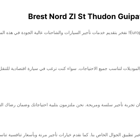
جمعة:
مرحبًا بكم في Europcar Brest Nord ZI St Thudon Guipavas! نفخر بتقديم خدمات تأجير السيارات والشاحنات
السبت:
الأحد:
ديلات لتناسب جميع الاحتياجات. سواء كنت ترغب في سيارة اقتصادية للتنقل في 
ضافية
These 
ان تجربة تأجير سلسة ومريحة. نحن ملتزمون بتلبية احتياجاتك وضمان رضاك التا