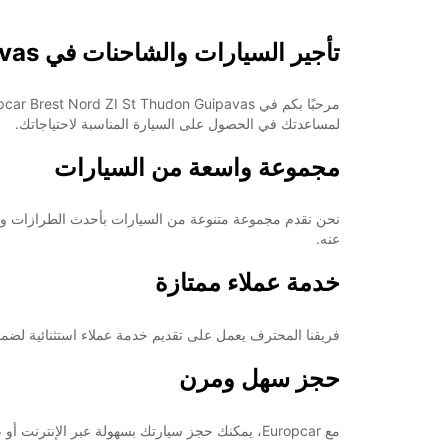
08:00 - 12:00
ال
15:00 - 18:00
تأجير السيارات والشاحنات في Brest Nord ZI St Thudon Guipavas
00:00 - 07:59*
12:01 - 14:59*
18:01 - 23:59*
لمساعدتك في الحصول على السيارة المناسبة لاحتياجاتك.
مغلق
00:00 - 23:59*
مجموعة واسعة من السيارات
مغلق
00:00 - 23:59*
نحن نقدم مجموعة متنوعة من السيارات بأحدث الطرازات والمو
*برسوم إ
عنه.
opening hours may vary due to public holidays.
خدمة عملاء ممتازة
+33 (0) 0298028165
فريقنا المحترف يعمل على تقديم خدمة عملاء استثنائية لضم
خط سير الرحلة
حجز سهل ومرن
مع Europcar، يمكنك حجز سيارتك بسهولة عبر الإنترنت أو عبر تطبيق الجوال الخاص بنا. كما نقدم خيارات تأجير مرنة وبأسعار تنافسية تناسب جميع الميزانيات.