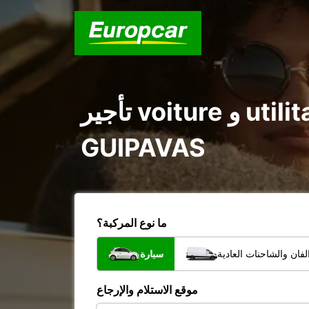
تأجير voiture و utilitaire في BREST NORD ZI ST THUDON
GUIPAVAS
ما نوع المركبة؟
فان والشاحنات العادية
سيارة
موقع الاستلام والإرجاع