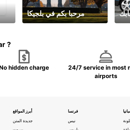
ابك
مرحبا بكم في بلجيكا
يارتك
احجز إجازتك
علينا
ar ?
No hidden charge
24/7 service in most 
airports
انيا
فرنسا
أبرز المواقع
ونة
نيس
جديدة المتن
لقة
باريس
بيروت