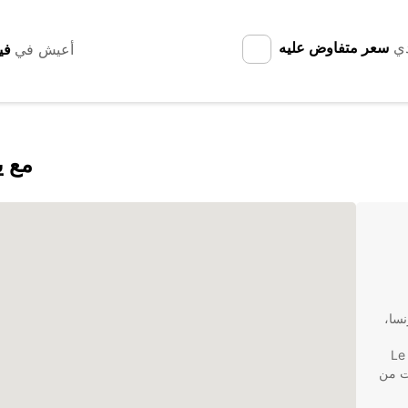
دي
سعر متفاوض عليه
أعيش في
اكتشف vreux
فرنسا،
والمناطق المحيطة بها. ومن أجل الاستمتاع بكل ما تقدمه Le
نات من