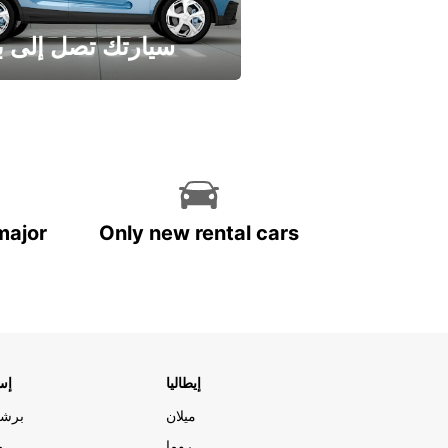
سيارتك تصل إلى ب
وفر الوقت واترك تأجير س
major
Only new rental cars
إيطاليا
إسب
ميلان
برشل
روما
م