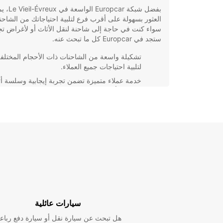
بفضل شبكة Europcar ا
العثور بسهولة على أقرب فرع لتلبية احتياجاتك من الشاحن
سواء كنت في حاجة إلى شاحنة لنقل الأثاث أو لأغراض تج
ستجد في Europcar كل ما تبحث عنه.
تشكيلة واسعة من الشاحنات ذات الأحجام المختلف
لتلبية احتياجات جميع العملاء.
خدمة عملاء متميزة تضمن تجربة إيجابية وسلسة أثن
عملية التأجير.
أسعار تنافسية وعروض خاصة للعملاء الدائمين.
إجراءات تأجير سهلة وسريعة لتوفير الوقت والجهد
لعملائنا.
يمكنك الاعتماد على خدمة عالية الجودة ومرونة فائقة في
التعامل. سواء كنت تخطط لنقل البضائع أو الأثاث أو تحتاج
شاحنة لأغراض تجارية، فإن Europcar ستكون الخيار
لك.
سيارات عائلية
هل تبحث عن سيارة نقل أو سيارة دفع رباع