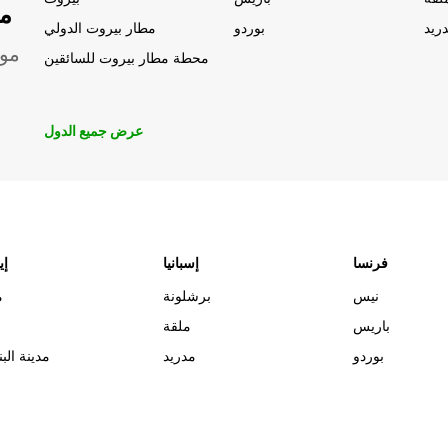
مو
ريد
بوردو
مطار بيروت الدولي
موق
محطة مطار بيروت للسائقين
عرض جميع الدول
فرنسا
إسبانيا
إي
نيس
برشلونة
م
باريس
ملقة
بوردو
مدريد
مدينة البن