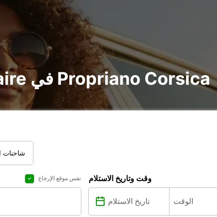
تأجير voiture و utilitaire في Propriano Corsica
شاحنات ال
وقت وتاريخ الاستلام
نفس موقع الإرجاع