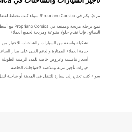
تأجير السيارات والشاحنات في Propriano Corsica
مرحبًا بكم في Propriano Corsica! سواء كنت تخطط لقضاء عطلة ممتعة أو رحلة عمل في هذه المنطقة الجميلة، فإن Europcar توفر لك خدمات تأجير السيارات والشاحنات لتناسب جميع احتياجاتك.
البضائع، فإننا نقدم حلولا متنوعة ومريحة لجميع العملاء.
تشكيلة واسعة من السيارات والشاحنات للاختيار من بي
خدمة العملاء الممتازة والدعم الفني على مدار الساعة
أسعار تنافسية وعروض خاصة للمدد الزمنية الطويلة
خيارات تأجير مرنة وملاءمة لاحتياجاتك الخاصة
سواء كنت تحتاج إلى سيارة للتنقل في المدينة أو شاحنة لنقل البضائع، يمكنك الاعتماد على Europcar لتلبية احتياجاتك بك