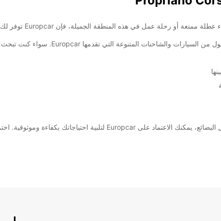
تمتع برحلة مريحة وممتعة في Propriano Corsica
نها
فاءة وموثوقية. اختر Europcar اليوم وانطلق في رحلتك بثقة.