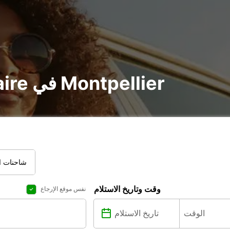
تأجير voiture و utilitaire في Montpellier
شاحنات ال
وقت وتاريخ الاستلام
نفس موقع الإرجاع