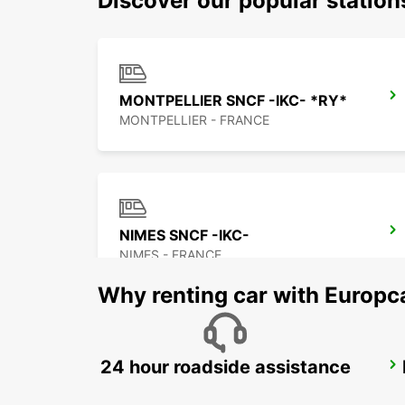
Discover our popular station
MONTPELLIER SNCF -IKC- *RY*
MONTPELLIER - FRANCE
NIMES SNCF -IKC-
NIMES - FRANCE
Why renting car with Europc
24 hour roadside assistance
NIMES LGV PONT DU GARD -IKC-
MANDUEL - FRANCE