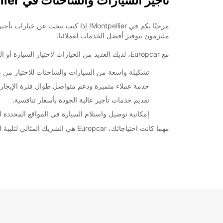
تأجير السيارات والشاحنات في Montpellier
ملتزمون بتوفير أفضل الخدمات لعملائنا.
مع Europcar، لديك العديد من الخيارات لاختيار السيارة أو الشاحنة التي تلبي احتياجاتك. سواء كنت تبحث عن سيارة اقتصادية للاستخدام اليومي أو شاحنة لنقل البضائع، يمكننا تلبية جميع متطلباتك.
تشكيلة واسعة من السيارات والشاحنات للاختيار من بين
خدمة عملاء متميزة ودعم متواصل طوال فترة الإيجار.
تقديم خدمات تأجير عالية الجودة بأسعار تنافسية.
إمكانية توصيل واستلام السيارة في المواقع المحددة لد
مهما كانت احتياجاتك، Europcar هي الشريك المثالي لتلبية احتياجاتك من تأجير السيارات والشاحنات في Montpellier. احجز معنا اليوم واستمتع بتجربة تأجير مريحة وسلسة.