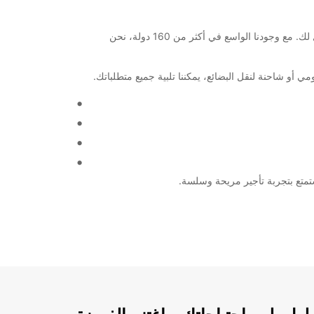
مرحبًا بكم في Montpellier! إذا كنت تبحث عن خيارات تأجير السيارات والشاحنات في هذه المدينة الرائعة، فإن Europcar هي الخيار الأمثل لك. مع وجودنا الواسع في أكثر من 160 دولة، نحن