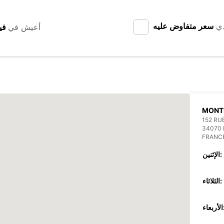
دي
سعر متفاوض عليه
أعيش في
MONTP
152 RU
34070
FRANC
الإثنين:
الثلاثاء:
عاء: