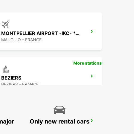
MONTPELLIER AIRPORT -IKC- *RY*
MAUGUIO - FRANCE
More stations
BEZIERS
BEZIERS - FRANCE
major
Only new rental cars
NARBONNE RAILWAY
NARBONNE - FRANCE