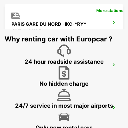
More stations
PARIS GARE DU NORD -IKC-*RY*
PARIS - FRANCE
Why renting car with Europcar ?
24 hour roadside assistance
PARIS GARE ST LAZARE -IKC-
PARIS - FRANCE
No hidden charge
24/7 service in most major airports
LOGNES
LOGNES - FRANCE
Only new rental cars