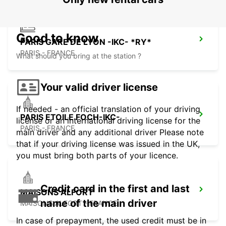
Good to know
PARIS GARE DE LYON -IKC- *RY*
PARIS - FRANCE
What should you bring at the station ?
Your valid driver license
If needed - an official translation of your driving
PARIS ETOILE FOCH-IKC-
license or an international driving license for the
PARIS - FRANCE
main driver and any additional driver Please note
that if your driving license was issued in the UK,
you must bring both parts of your licence.
Credit card in the first and last
MAISONS ALFORT
name of the main driver
MAISONS ALFORT - FRANCE
In case of prepayment, the used credit must be in