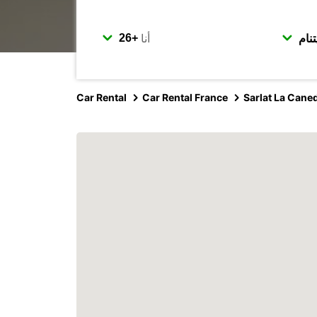
أنا
Car Rental
Car Rental France
Sarlat La Cane