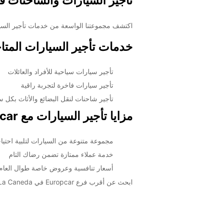
تأجير السيارات والشاحنات في Sarlat La Caneda مع car
اكتشف مجموعتنا الواسعة من خدمات تأجير السيارات والشاحنات في Sarlat La Caneda مع Europcar. نحن نوفر لك 
خدمات تأجير السيارات المتا
تأجير سيارات سياحية للأفراد والعائلات
تأجير سيارات فاخرة لتجربة راقية
تأجير شاحنات لنقل البضائع والأثاث بكل س
مزايا تأجير السيارات مع Europcar
مجموعة متنوعة من السيارات لتلبية احتياج
خدمة عملاء ممتازة تضمن رضاك التام
أسعار تنافسية وعروض خاصة طوال العام
ابحث عن أقرب فرع Europcar في Sarlat La Caneda واحجز سيارتك اليوم لتجربة رحلة مريحة وممتعة. نحن هنا لنساعدك في الوصول إلى وجهتك بأمان وبأقل تكلفة ممكنة.