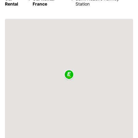
Rental
France
Station