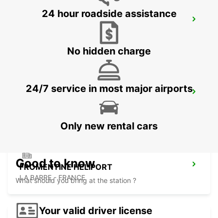
24 hour roadside assistance
FROMENTINE
FROMENTINE - FRANCE
No hidden charge
24/7 service in most major airports
NANTES FORUM D'ORVAULT
ORVAULT - FRANCE
Only new rental cars
Good to know
FROMENTINE HELIPORT
LA BARRE - FRANCE
What should you bring at the station ?
Your valid driver license