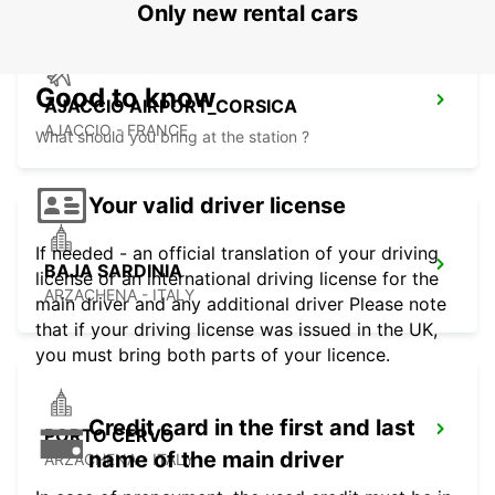
Only new rental cars
Good to know
AJACCIO AIRPORT_CORSICA
AJACCIO - FRANCE
What should you bring at the station ?
Your valid driver license
If needed - an official translation of your driving
BAJA SARDINIA
license or an international driving license for the
ARZACHENA - ITALY
main driver and any additional driver Please note
that if your driving license was issued in the UK,
you must bring both parts of your licence.
Credit card in the first and last
PORTO CERVO
name of the main driver
ARZACHENA - ITALY