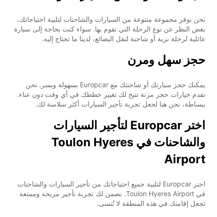
نحن نوفر مجموعة متنوعة من السيارات والشاحنات لتلبية احتياجاتك،
بغض النظر عن نوع الرحلة التي تقوم بها. سواء كنت بحاجة إلى سيارة
عائلية لرحلة برية أو شاحنة لنقل البضائع، لدينا ما تحتاج إليه.
حجز سهل ومرن
يمكنك حجز سيارتك أو شاحنتك مع Europcar بسهولة ويسر. نحن
نقدم خيارات حجز مرنة تتيح لك تغيير خططك في أي وقت دون عناء.
ببساطة، نحن هنا لجعل تجربة تأجير السيارات أكثر سلاسة لك.
اختر Europcar لتأجير السيارات
والشاحنات في Toulon Hyeres
Airport
اختر Europcar لتلبية جميع احتياجاتك من تأجير السيارات والشاحنات
في Toulon Hyeres Airport. نضمن لك تجربة تأجير مريحة وممتعة
تجعل إقامتك في هذه المنطقة لا تُنسى.