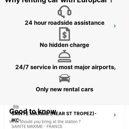
24 hour roadside assistance
EUROPCAR LA SEYNE
LA SEYNE SUR MER - FRANCE
No hidden charge
24/7 service in most major airports
BANDOL
BANDOL - FRANCE
Only new rental cars
Good to know
SAINTE MAXIME (NEAR ST TROPEZ)-
IKC-
What should you bring at the station ?
SAINTE MAXIME - FRANCE