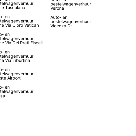
telwagenverhuur
bestelwagenverhuur
e Tuscolana
Verona
o- en
Auto- en
telwagenverhuur
bestelwagenverhuur
e Via Cipro Vatican
Vicenza Dt
o- en
telwagenverhuur
e Via Dei Prati Fiscali
o- en
telwagenverhuur
e Via Tiburtina
o- en
telwagenverhuur
este Airport
o- en
telwagenverhuur
igo