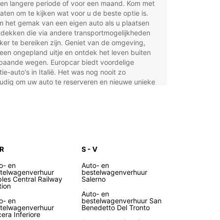
een langere periode of voor een maand. Kom met
aten om te kijken wat voor u de beste optie is.
 het gemak van een eigen auto als u plaatsen
tdekken die via andere transportmogelijkheden
jker te bereiken zijn. Geniet van de omgeving,
en ongepland uitje en ontdek het leven buiten
baande wegen. Europcar biedt voordelige
ie-auto's in Italië. Het was nog nooit zo
udig om uw auto te reserveren en nieuwe unieke
ren te beleven! Onze huurauto's zijn ook
kt voor zakenreizen.
rom kiezen voor Europcar
y
 R
S - V
voudig online boeken: zoek, selecteer, boek
o- en
Auto- en
telwagenverhuur
bestelwagenverhuur
ress pick-upservice beschikbaar
les Central Railway
Salerno
tion
overhuur voor een dag, week, maand, korte- en
Auto- en
o- en
bestelwagenverhuur San
ge termijn
telwagenverhuur
Benedetto Del Tronto
era Inferiore
nieuwd wagenpark