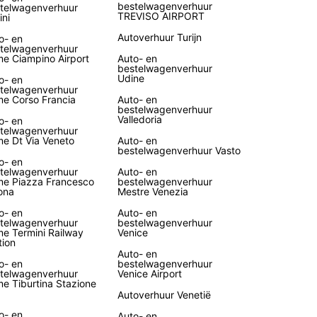
bestelwagenverhuur
telwagenverhuur
TREVISO AIRPORT
ini
Autoverhuur Turijn
o- en
telwagenverhuur
e Ciampino Airport
Auto- en
bestelwagenverhuur
Udine
o- en
telwagenverhuur
e Corso Francia
Auto- en
bestelwagenverhuur
Valledoria
o- en
telwagenverhuur
e Dt Via Veneto
Auto- en
bestelwagenverhuur Vasto
o- en
telwagenverhuur
Auto- en
e Piazza Francesco
bestelwagenverhuur
ona
Mestre Venezia
o- en
Auto- en
telwagenverhuur
bestelwagenverhuur
e Termini Railway
Venice
tion
Auto- en
o- en
bestelwagenverhuur
telwagenverhuur
Venice Airport
e Tiburtina Stazione
Autoverhuur Venetië
o- en
Auto- en