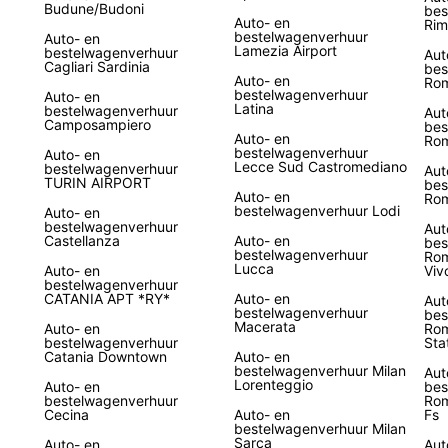
Budune/Budoni
bes
Auto- en
Rim
bestelwagenverhuur
Auto- en
Lamezia Airport
bestelwagenverhuur
Aut
Cagliari Sardinia
bes
Auto- en
Rom
bestelwagenverhuur
Auto- en
Latina
bestelwagenverhuur
Aut
Camposampiero
bes
Auto- en
Rom
bestelwagenverhuur
Auto- en
Lecce Sud Castromediano
bestelwagenverhuur
Aut
TURIN AIRPORT
bes
Auto- en
Rom
bestelwagenverhuur Lodi
Auto- en
bestelwagenverhuur
Aut
Castellanza
Auto- en
bes
bestelwagenverhuur
Rom
Lucca
Auto- en
Viv
bestelwagenverhuur
CATANIA APT *RY*
Auto- en
Aut
bestelwagenverhuur
bes
Macerata
Auto- en
Rom
bestelwagenverhuur
Sta
Catania Downtown
Auto- en
bestelwagenverhuur Milan
Aut
Lorenteggio
Auto- en
bes
bestelwagenverhuur
Rom
Cecina
Auto- en
Fs
bestelwagenverhuur Milan
Sarca
Auto- en
Aut