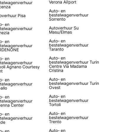
Verona Airport
telwagenverhuur
cenza
Auto- en
bestelwagenverhuur
overhuur Pisa
Sorrento
o- en
Autoverhuur Su
telwagenverhuur
Masu/Elmas
ezia
Auto- en
o- en
bestelwagenverhuur
telwagenverhuur
Taranto
RDENONE
Auto- en
o- en
bestelwagenverhuur Turin
telwagenverhuur
Centre Via Madama
oli Agnano Courtesy
Cristina
nt
Auto- en
o- en
bestelwagenverhuur Turin
telwagenverhuur
Ovest
allo
Auto- en
o- en
bestelwagenverhuur
telwagenverhuur
Tortoli
enna Center
Auto- en
o- en
bestelwagenverhuur
telwagenverhuur
Trento
nde
Auto- en
o- en