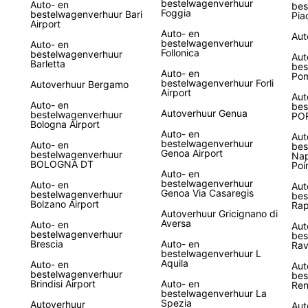
bestelwagenverhuur
Auto- en
bes
Foggia
bestelwagenverhuur Bari
Pia
Airport
Auto- en
Aut
bestelwagenverhuur
Auto- en
Follonica
bestelwagenverhuur
Aut
Barletta
bes
Auto- en
Pom
bestelwagenverhuur Forli
Autoverhuur Bergamo
Airport
Aut
Auto- en
bes
Autoverhuur Genua
bestelwagenverhuur
PO
Bologna Airport
Auto- en
Aut
bestelwagenverhuur
Auto- en
bes
Genoa Airport
bestelwagenverhuur
Nap
BOLOGNA DT
Poi
Auto- en
bestelwagenverhuur
Auto- en
Aut
Genoa Via Casaregis
bestelwagenverhuur
bes
Bolzano Airport
Rap
Autoverhuur Gricignano di
Aversa
Auto- en
Aut
bestelwagenverhuur
bes
Brescia
Auto- en
Rav
bestelwagenverhuur L
Aquila
Auto- en
Aut
bestelwagenverhuur
bes
Brindisi Airport
Auto- en
Re
bestelwagenverhuur La
Spezia
Autoverhuur
Aut