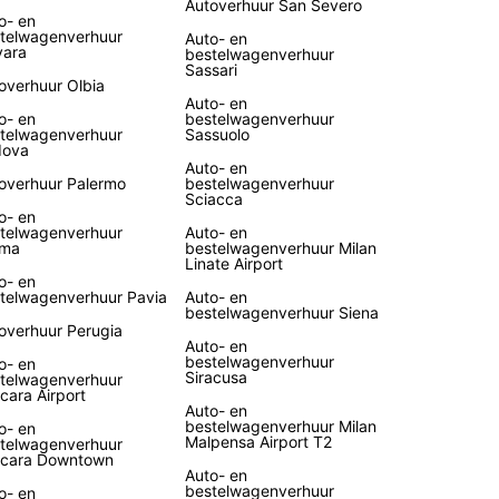
Autoverhuur San Severo
o- en
roond autoverhuurbedrijf
telwagenverhuur
Auto- en
ara
bestelwagenverhuur
Sassari
overhuur Olbia
Auto- en
o- en
bestelwagenverhuur
telwagenverhuur
Sassuolo
dova
Auto- en
overhuur Palermo
bestelwagenverhuur
Sciacca
o- en
telwagenverhuur
Auto- en
rma
bestelwagenverhuur Milan
Linate Airport
o- en
telwagenverhuur Pavia
Auto- en
bestelwagenverhuur Siena
overhuur Perugia
Auto- en
bestelwagenverhuur
o- en
Siracusa
telwagenverhuur
cara Airport
Auto- en
bestelwagenverhuur Milan
o- en
Malpensa Airport T2
telwagenverhuur
cara Downtown
Auto- en
bestelwagenverhuur
o- en