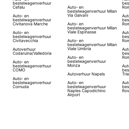
bestelwagenverhuur
bes
Cefalu
Auto- en
Rom
bestelwagenverhuur Milan
Via Galvani
Auto- en
Aut
bestelwagenverhuur
bes
Civitanova Marche
Auto- en
Rom
bestelwagenverhuur Milan
Viale Espinasse
Auto- en
Aut
bestelwagenverhuur
bes
Civitavecchia
Auto- en
Rom
bestelwagenverhuur Milan
Viale Umbria
Autoverhuur
Aut
Codaruina/Valledoria
bes
Auto- en
Rom
bestelwagenverhuur
Auto- en
Monza
bestelwagenverhuur
Aut
COMO
bes
Autoverhuur Napels
Tri
Auto- en
bestelwagenverhuur
Auto- en
Aut
Cornuda
bestelwagenverhuur
bes
Naples Capodichino
Rov
Airport