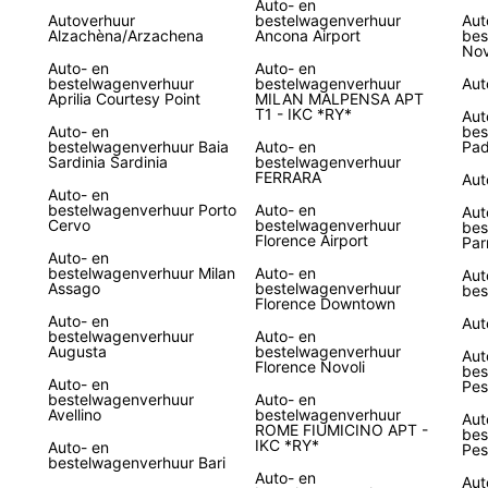
Auto- en
Autoverhuur
bestelwagenverhuur
Aut
Bek
Alzachèna/Arzachena
Ancona Airport
bes
Nov
Auto- en
Auto- en
bestelwagenverhuur
bestelwagenverhuur
Aut
Aprilia Courtesy Point
MILAN MALPENSA APT
T1 - IKC *RY*
Aut
Auto- en
bes
bestelwagenverhuur Baia
Auto- en
Pa
Sardinia Sardinia
bestelwagenverhuur
FERRARA
Aut
Auto- en
bestelwagenverhuur Porto
Auto- en
Aut
Cervo
bestelwagenverhuur
bes
Florence Airport
Pa
Auto- en
bestelwagenverhuur Milan
Auto- en
Aut
Assago
bestelwagenverhuur
bes
Florence Downtown
Auto- en
Aut
bestelwagenverhuur
Auto- en
Augusta
bestelwagenverhuur
Aut
Florence Novoli
bes
Auto- en
Pes
bestelwagenverhuur
Auto- en
Avellino
bestelwagenverhuur
Aut
ROME FIUMICINO APT -
bes
IKC *RY*
Auto- en
Pes
bestelwagenverhuur Bari
Auto- en
Aut