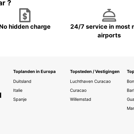
ar ?
No hidden charge
24/7 service in most 
airports
Toplanden in Europa
Topsteden / Vestigingen
Top
Duitsland
Luchthaven Curacao
Bon
Italie
Curacao
Bar
d
Spanje
Willemstad
Gua
Mar