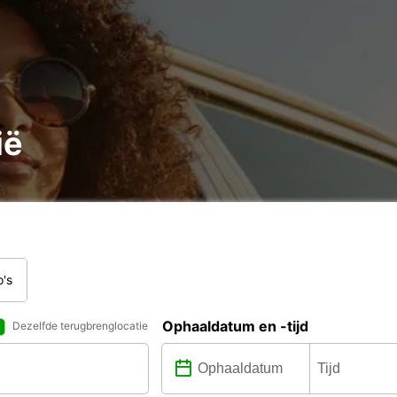
ië
o's
Ophaaldatum en -tijd
Dezelfde terugbrenglocatie