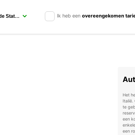
Ik heb een
overeengekomen tari
Aut
Het he
Italië
te geb
reserv
een ko
enkele
een ro