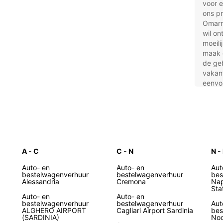
voor 
ons pr
Omarm
wil on
moeili
maak e
de ge
vakant
eenvo
avontu
geschi
Waa
Ital
A - C
C - N
N -
Auto- en
Auto- en
Een
Aut
bestelwagenverhuur
bestelwagenverhuur
bes
Alessandria
Cremona
Exp
Nap
Sta
Aut
Auto- en
Auto- en
bestelwagenverhuur
bestelwagenverhuur
Aut
lan
ALGHERO AIRPORT
Cagliari Airport Sardinia
bes
(SARDINIA)
Noc
Ver