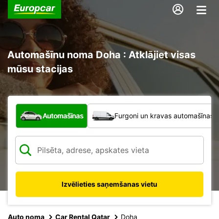
Automašīnu noma Doha : Atklājiet visas
mūsu stacijas
Kāda veida transportlīdzeklis?
Automašīnas
Furgoni un kravas automašīnas
Izvēlieties saņemšanas vietu
Auto noma
Car Rental Qatar
Doha