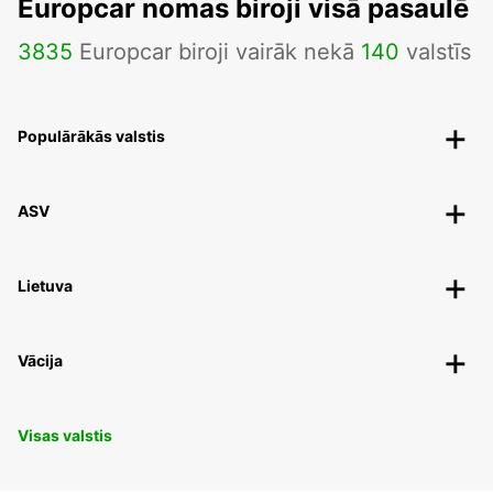
Europcar nomas biroji visā pasaulē
3835
Europcar biroji vairāk nekā
140
valstīs
Populārākās valstis
ASV
Lietuva
Vācija
Visas valstis