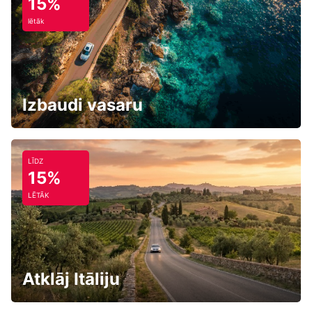
15%
lētāk
Izbaudi vasaru
LĪDZ
15%
LĒTĀK
Atklāj Itāliju