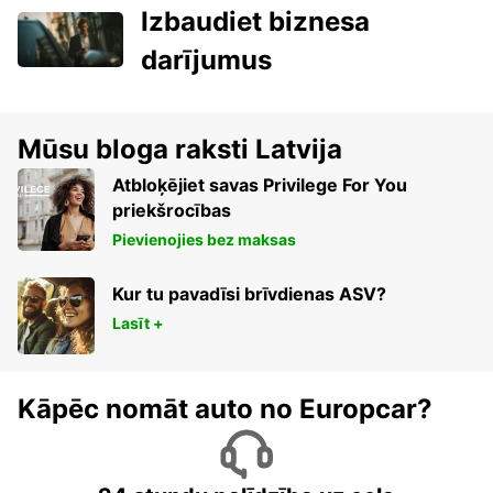
Izbaudiet biznesa
darījumus
Mūsu bloga raksti Latvija
Atbloķējiet savas Privilege For You
priekšrocības
Pievienojies bez maksas
Kur tu pavadīsi brīvdienas ASV?
Lasīt +
Kāpēc nomāt auto no Europcar?