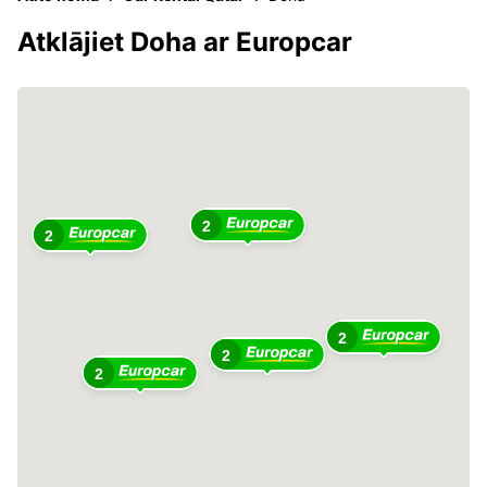
Atklājiet Doha ar Europcar
2
2
2
2
2