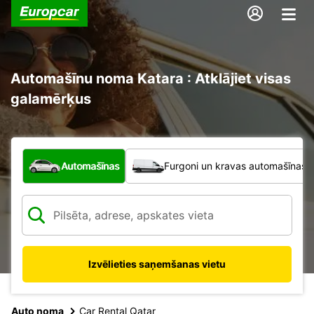
Automašīnu noma Katara : Atklājiet visas
galamērķus
Kāda veida transportlīdzeklis?
Automašīnas
Furgoni un kravas automašīnas
Izvēlieties saņemšanas vietu
Auto noma
Car Rental Qatar