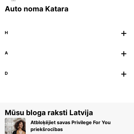
Auto noma Katara
H
A
D
Mūsu bloga raksti Latvija
Atbloķējiet savas Privilege For You
priekšrocības