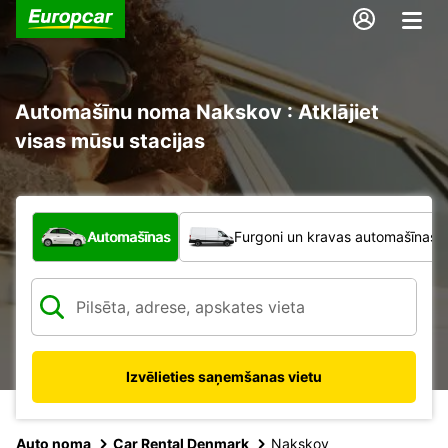
Automašīnu noma Nakskov : Atklājiet
visas mūsu stacijas
Kāda veida transportlīdzeklis?
Automašīnas
Furgoni un kravas automašīnas
Izvēlieties saņemšanas vietu
Auto noma
Car Rental Denmark
Nakskov