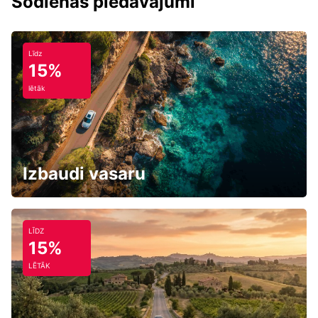
Šodienas piedāvājumi
Līdz
15%
lētāk
Izbaudi vasaru
LĪDZ
15%
LĒTĀK