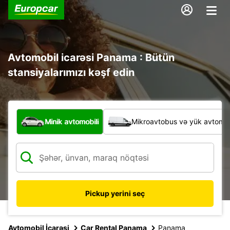
Avtomobil icarəsi Panama : Bütün
stansiyalarımızı kəşf edin
Hansı növ nəqliyyat vasitəsi?
Minik avtomobili
Mikroavtobus və yük avtomobi
Pickup yerini seç
Avtomobil İcarəsi
Car Rental Panama
Panama