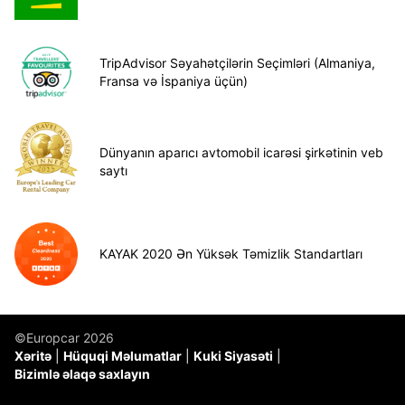
TripAdvisor Səyahətçilərin Seçimləri (Almaniya,
Fransa və İspaniya üçün)
Dünyanın aparıcı avtomobil icarəsi şirkətinin veb
saytı
KAYAK 2020 Ən Yüksək Təmizlik Standartları
©Europcar 2026
Xəritə
Hüquqi Məlumatlar
Kuki Siyasəti
Bizimlə əlaqə saxlayın