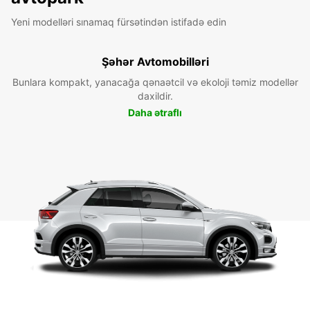
Yeni modelləri sınamaq fürsətindən istifadə edin
Şəhər Avtomobilləri
Bunlara kompakt, yanacağa qənaətcil və ekoloji təmiz modellər
daxildir.
Daha ətraflı