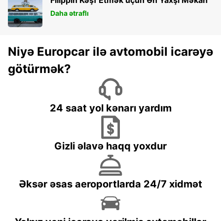
Daha ətraflı
Niyə Europcar ilə avtomobil icarəyə
götürmək?
24 saat yol kənarı yardım
Gizli əlavə haqq yoxdur
Əksər əsas aeroportlarda 24/7 xidmət