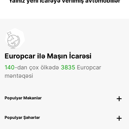
Yalnız yeni icarəyə verilmiş avtomobillər
Europcar ilə Maşın İcarəsi
140
-dan çox ölkədə
3835
Europcar
məntəqəsi
Populyar Məkanlar
Populyar Şəhərlər