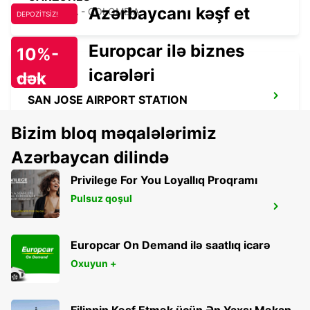
Azərbaycanı kəşf et
MONTERIA - COLOMBIA
DEPOZİTSİZ!
Europcar ilə biznes
10%-
icarələri
dək
endirim!
SAN JOSE AIRPORT STATION
SAN JOSE - COSTA RICA
Bizim bloq məqalələrimiz
Azərbaycan dilində
Privilege For You Loyallıq Proqramı
Pulsuz qoşul
MEDELLIN AEROPUERTO OLAYA
HERRERA
MEDELLIN - COLOMBIA
Europcar On Demand ilə saatlıq icarə
Oxuyun +
Filippin Kəşf Etmək üçün Ən Yaxşı Məkan