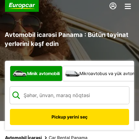
Avtomobil icarəsi Panama : Bütün təyinat
yerlərini kəşf edin
Hansı növ nəqliyyat vasitəsi?
Minik avtomobili
Mikroavtobus və yük avtomobi
Pickup yerini seç
Avtomobil İcarəsi
Car Rental Panama