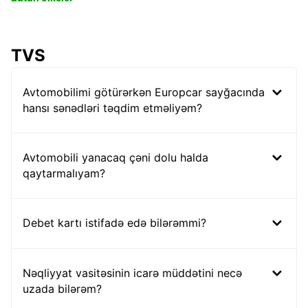
TVS
Avtomobilimi götürərkən Europcar sayğacında
hansı sənədləri təqdim etməliyəm?
Avtomobili yanacaq çəni dolu halda
qaytarmalıyam?
Debet kartı istifadə edə bilərəmmi?
Nəqliyyat vasitəsinin icarə müddətini necə
uzada bilərəm?