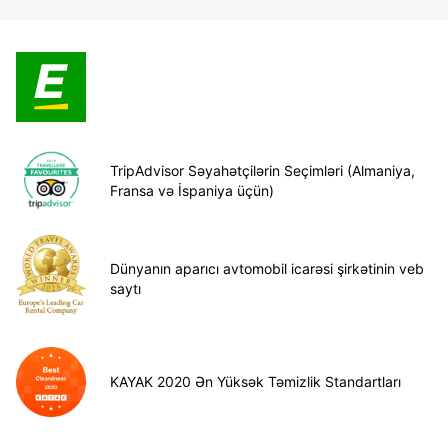
TripAdvisor Səyahətçilərin Seçimləri (Almaniya,
Fransa və İspaniya üçün)
Dünyanın aparıcı avtomobil icarəsi şirkətinin veb
saytı
KAYAK 2020 Ən Yüksək Təmizlik Standartları