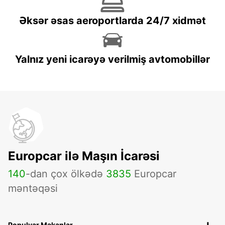
Əksər əsas aeroportlarda 24/7 xidmət
Yalnız yeni icarəyə verilmiş avtomobillər
Europcar ilə Maşın İcarəsi
140
-dan çox ölkədə
3835
Europcar
məntəqəsi
Populyar Məkanlar