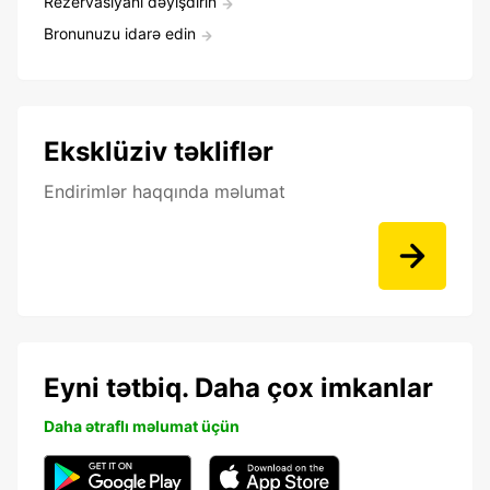
Rezervasiyanı dəyişdirin
Bronunuzu idarə edin
Eksklüziv təkliflər
Endirimlər haqqında məlumat
Eyni tətbiq. Daha çox imkanlar
Daha ətraflı məlumat üçün