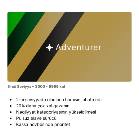
3-cü Səviyyə – 3000 - 9999 xal
2-ci səviyyədə olanların hamısını əhatə edir
20% daha çox xal qazanın
Nəqliyyat kateqoriyasının yüksəldilməsi
Pulsuz əlavə sürücü
Kassa növbəsində prioritet