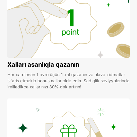
Xalları asanlıqla qazanın
Hər xərclənən 1 avro üçün 1 xal qazanın və əlavə xidmətlər
sifariş etməklə bonus xallar əldə edin. Sadiqlik səviyyələrində
irəlilədikcə xallarınızı 30%-dək artırın!