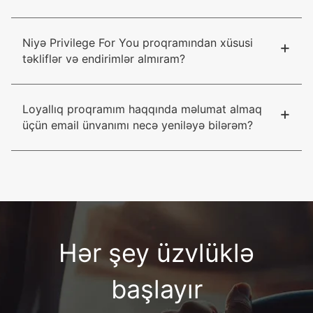
Niyə Privilege For You proqramından xüsusi
+
təkliflər və endirimlər almıram?
Loyallıq proqramım haqqında məlumat almaq
+
üçün email ünvanımı necə yeniləyə bilərəm?
Hər şey üzvlüklə
başlayır