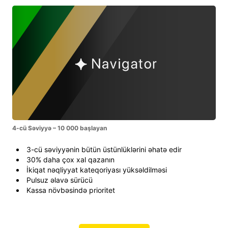
4-cü Səviyyə – 10 000 başlayan
3-cü səviyyənin bütün üstünlüklərini əhatə edir
30% daha çox xal qazanın
İkiqat nəqliyyat kateqoriyası yüksəldilməsi
Pulsuz əlavə sürücü
Kassa növbəsində prioritet