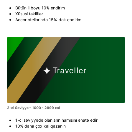
Bütün il boyu 10% endirim
Xüsusi təkliflər
Accor otellərində 15%-dək endirim
2-ci Səviyyə – 1000 - 2999 xal
1-ci səviyyədə olanların hamısını əhatə edir
10% daha çox xal qazanın