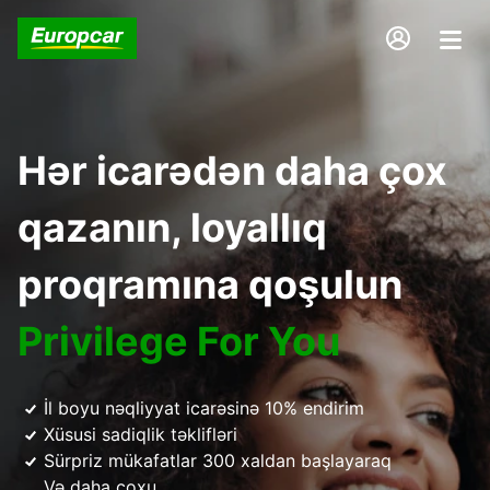
Hər icarədən daha çox
qazanın, loyallıq
proqramına qoşulun
Privilege For You
İl boyu nəqliyyat icarəsinə 10% endirim
Xüsusi sadiqlik təklifləri
Sürpriz mükafatlar 300 xaldan başlayaraq
Və daha çoxu...