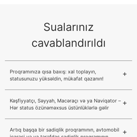
Sualarınız
cavablandırıldı
Proqramınıza qısa baxış: xal toplayın,
+
statusunuzu yüksəldin, mükafat qazanın!
Kəşfiyyatçı, Səyyah, Macəraçı və ya Naviqator –
+
Hər status özünəməxsus üstünlüklərlə gəlir
Artıq başqa bir sadiqlik proqramının, avtomobil
+
icarəsi və ya tərəfdaş sadiqlik proqramının