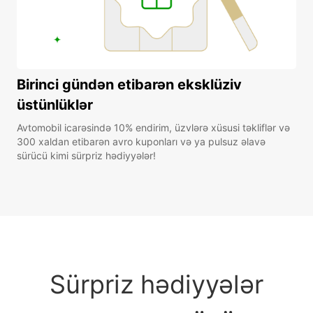
Birinci gündən etibarən eksklüziv
üstünlüklər
Avtomobil icarəsində 10% endirim, üzvlərə xüsusi təkliflər və
300 xaldan etibarən avro kuponları və ya pulsuz əlavə
sürücü kimi sürpriz hədiyyələr!
Sürpriz hədiyyələr