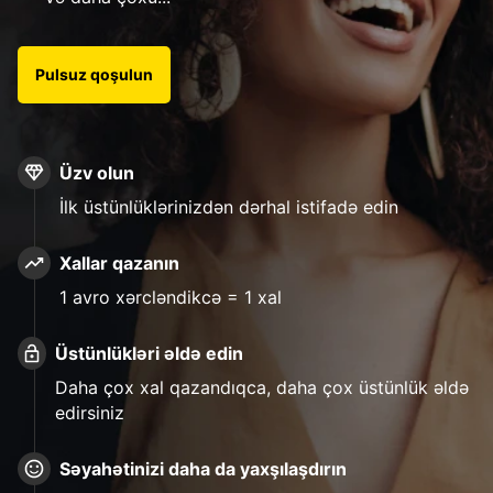
Pulsuz qoşulun
Üzv olun
İlk üstünlüklərinizdən dərhal istifadə edin
Xallar qazanın
1 avro xərcləndikcə = 1 xal
Üstünlükləri əldə edin
Daha çox xal qazandıqca, daha çox üstünlük əldə
edirsiniz
Səyahətinizi daha da yaxşılaşdırın