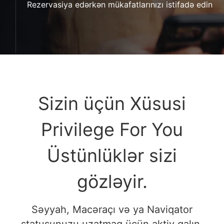
Rezervasiya edərkən mükafatlarınızı istifadə edin
Sizin üçün Xüsusi
Privilege For You
Üstünlüklər sizi
gözləyir.
Səyyah, Macəraçı və ya Naviqator
statusunuzu uzatmaq üçün aktiv qalın.