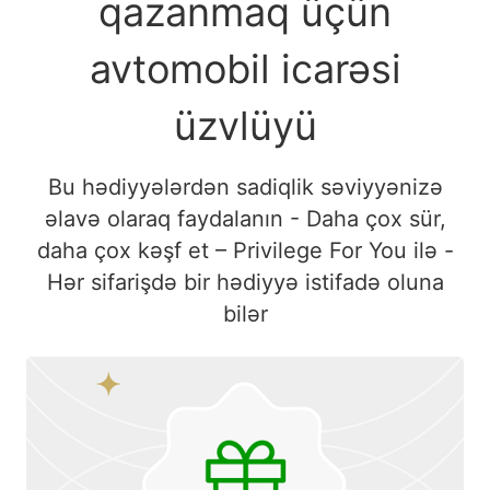
qazanmaq üçün
avtomobil icarəsi
üzvlüyü
Bu hədiyyələrdən sadiqlik səviyyənizə
əlavə olaraq faydalanın - Daha çox sür,
daha çox kəşf et – Privilege For You ilə -
Hər sifarişdə bir hədiyyə istifadə oluna
bilər