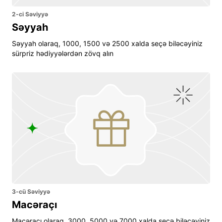
2-ci Səviyyə
Səyyah
Səyyah olaraq, 1000, 1500 və 2500 xalda seçə biləcəyiniz
sürpriz hədiyyələrdən zövq alın
3-cü Səviyyə
Macəraçı
Macəraçı olaraq, 3000, 5000 və 7000 xalda seçə biləcəyiniz