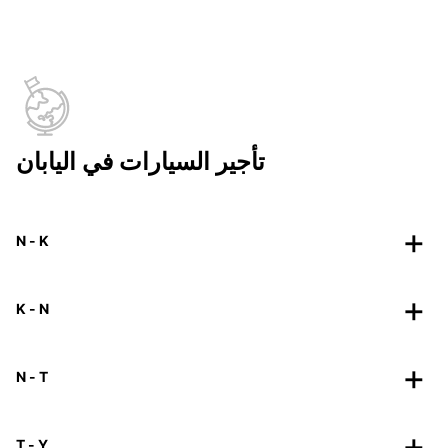
تأجير السيارات في اليابان
N - K
K - N
N - T
T - Y