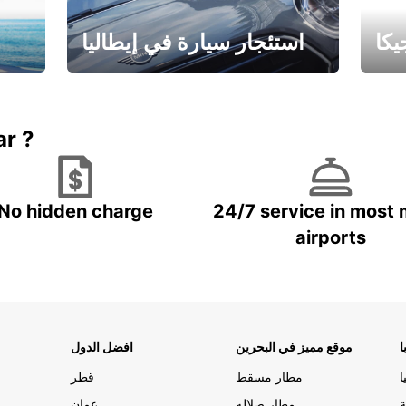
كا
استئجار سيارة في إيطاليا
ستاجر مركبه في ايطاليا – بسعر
 خاص
مميز
ar ?
No hidden charge
24/7 service in most 
airports
ا
موقع مميز في البحرين
افضل الدول
ا
مطار مسقط
قطر
ة
مطار صلاله
عمان