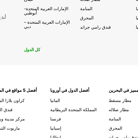
المنامة
الإمارات العربية المتحدة-
أبوظبي
لدي
ا
المحرق
الإمارات العربية المتحدة –
دبي
ا
فندق رامي جراند
كل الدول
ميز في البحرين
أفضل الدول في أوروبا
أفضل 5 مواقع في المنامة
مطار مسقط
المانيا
كراون بلازا الم
مطار صلاله
المملكة المتحدة البريطانية
فندق ال
المنامة
فرنسا
مركز مدينة وي
المحرق
إسبانيا
ماريوت التن
ندق رامي جراند
إيطاليا