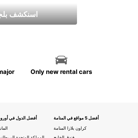
اسنكشف بلجي
استمتع واحصل علي عرض
major
Only new rental cars
أفضل 5 مواقع في المنامة
أفضل الدول في أوروب
كراون بلازا المنامة
الماني
فندق الخليج
المملكة المتحدة البريطاني