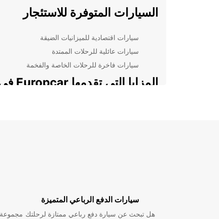
السيارات المتوفرة للاستئجار
سيارات اقتصادية للميزانيات الضيقة
سيارات عائلية للرحلات الممتدة
سيارات فاخرة للرحلات الخاصة والفخمة
المزايا التي تقدمها Europcar
توكونامه
خدمة العملاء على مدار الساعة للمساعدة في أي
استفسار
أسعار تنافسية تناسب جميع الميزانيات
مجموعة واسعة من السيارات الحديثة والمختلفة
للاختيار من بينها
إجراءات استلام وتسليم سريعة ومريحة
سيارات الدفع الرباعي المتميزة
تأمين شامل للسيارات للحفاظ على سلامة العملاء
باختصار، استئجار سيارة من Europcar في توكون
هل تبحث عن سيارة دفع رباعي ممتازة لرحلتك
مجموعة و