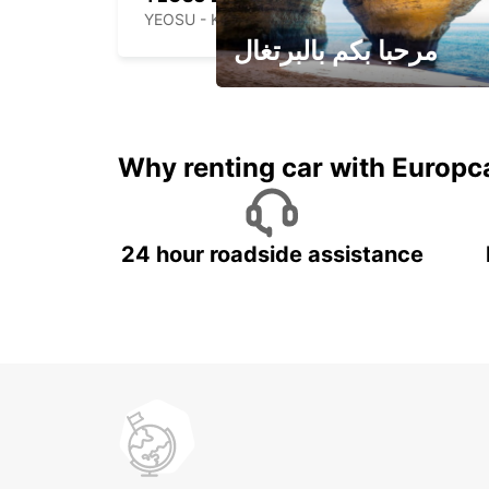
YEOSU - KOREA(SOUTH)
مرحبا بكم بالبرتغال
لقضاء عطلة مميزة مع يوربكار
Why renting car with Europc
24 hour roadside assistance