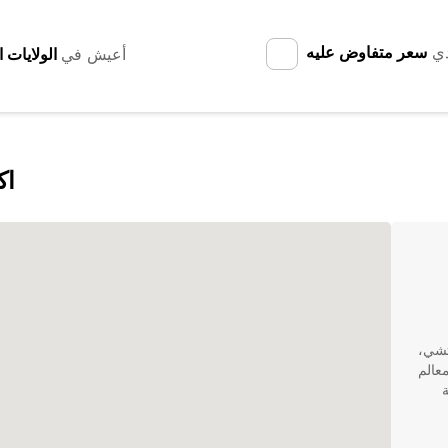
دي
سعر متفاوض عليه
أعيش في
اك
تشي،
معالم