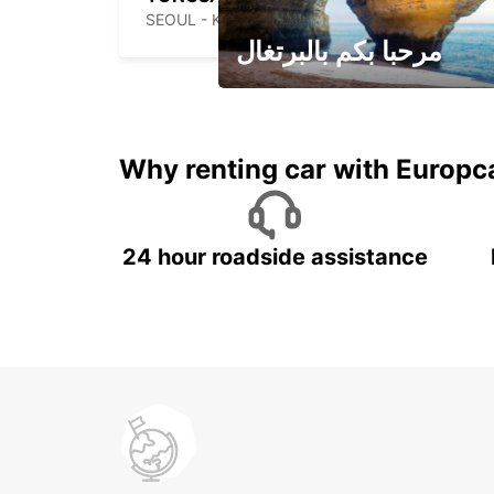
SEOUL - KOREA(SOUTH)
مرحبا بكم بالبرتغال
لقضاء عطلة مميزة مع يوربكار
Why renting car with Europc
24 hour roadside assistance