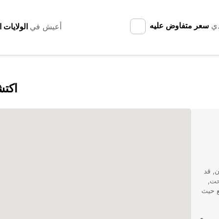
دي
سعر متفاوض عليه
أعيش في
اكتش
ن, قد
حت,
ع حيث