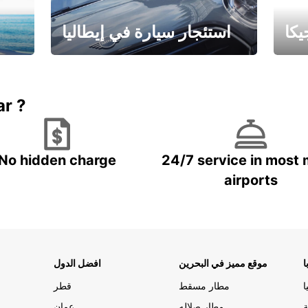
كا
استئجار سيارة في إيطاليا
ستاجر مركبه في ايطاليا – بسعر
 خاص
مميز
ar ?
No hidden charge
24/7 service in most 
airports
ا
موقع مميز في البحرين
افضل الدول
ا
مطار مسقط
قطر
ة
مطار صلاله
عمان