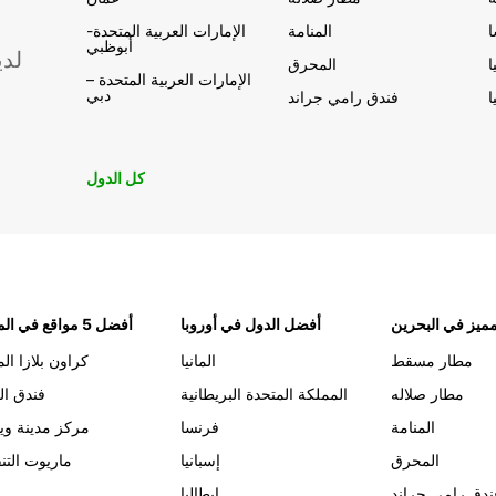
المنامة
الإمارات العربية المتحدة-
أبوظبي
لدي
ا
المحرق
الإمارات العربية المتحدة –
دبي
ا
فندق رامي جراند
كل الدول
ميز في البحرين
أفضل الدول في أوروبا
أفضل 5 مواقع في المنامة
مطار مسقط
المانيا
كراون بلازا الم
مطار صلاله
المملكة المتحدة البريطانية
فندق ال
المنامة
فرنسا
مركز مدينة وي
المحرق
إسبانيا
ماريوت التن
ندق رامي جراند
إيطاليا