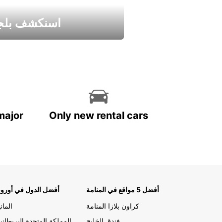
اسنكشف بلجي
استمتع واحصل علي عرض
major
Only new rental cars
أفضل 5 مواقع في المنامة
أفضل الدول في أوروب
كراون بلازا المنامة
الماني
فندق الخليج
المملكة المتحدة البريطاني