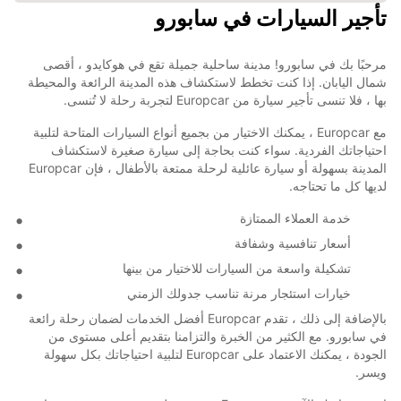
تأجير السيارات في سابورو
مرحبًا بك في سابورو! مدينة ساحلية جميلة تقع في هوكايدو ، أقصى
شمال اليابان. إذا كنت تخطط لاستكشاف هذه المدينة الرائعة والمحيطة
بها ، فلا تنسى تأجير سيارة من Europcar لتجربة رحلة لا تُنسى.
مع Europcar ، يمكنك الاختيار من بجميع أنواع السيارات المتاحة لتلبية
احتياجاتك الفردية. سواء كنت بحاجة إلى سيارة صغيرة لاستكشاف
المدينة بسهولة أو سيارة عائلية لرحلة ممتعة بالأطفال ، فإن Europcar
لديها كل ما تحتاجه.
خدمة العملاء الممتازة
أسعار تنافسية وشفافة
تشكيلة واسعة من السيارات للاختيار من بينها
خيارات استئجار مرنة تناسب جدولك الزمني
بالإضافة إلى ذلك ، تقدم Europcar أفضل الخدمات لضمان رحلة رائعة
في سابورو. مع الكثير من الخبرة والتزامنا بتقديم أعلى مستوى من
الجودة ، يمكنك الاعتماد على Europcar لتلبية احتياجاتك بكل سهولة
ويسر.