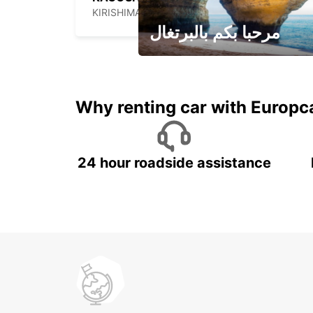
KIRISHIMA - JAPAN
مرحبا بكم بالبرتغال
لقضاء عطلة مميزة مع يوربكار
Why renting car with Europc
24 hour roadside assistance