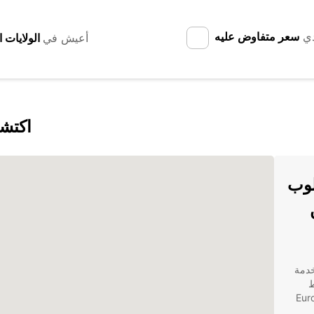
دي
سعر متفاوض عليه
أعيش في
اكتشف
لوب
خدمة
خطط
ع العائلة، فإن Europcar