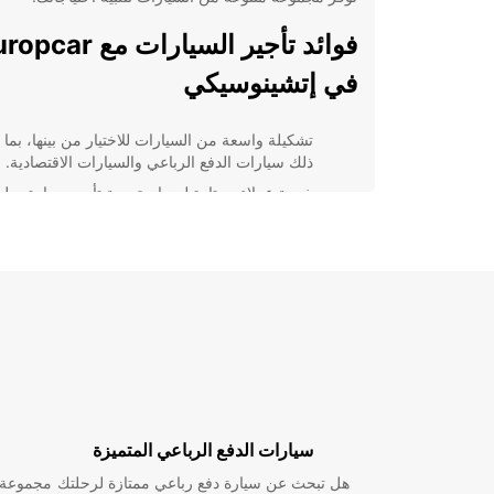
فوائد تأجير السيارات مع ar
في إتشينوسيكي
تشكيلة واسعة من السيارات للاختيار من بينها، بما
ذلك سيارات الدفع الرباعي والسيارات الاقتصادية.
خدمة عملاء ممتازة لضمان تجربة تأجير سيارة سل
ومريحة.
أسعار تنافسية وعروض خاصة تجعل تأجير السيارا
ميسور التكلفة.
إمكانية التأجير عبر الإنترنت مسبقًا لتوفير الوقت
والجهد.
بغض النظر عن الغرض من رحلتك إلى إتشينوسيكي، تعد 
تأجير السيارات من Europcar خيارًا مثاليًا للتنقل ب
احجز الآن واستمتع بتجربة قيادة لا تُنسى في هذه المدينة ا
سيارات الدفع الرباعي المتميزة
هل تبحث عن سيارة دفع رباعي ممتازة لرحلتك
مجموعة و