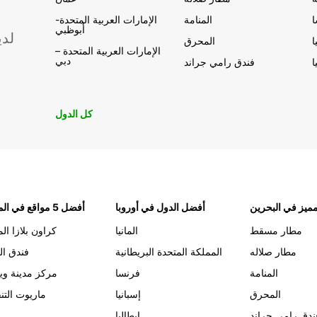
المنامة
الإمارات العربية المتحدة-
أبوظبي
لدي
ا
المحرق
الإمارات العربية المتحدة –
دبي
ا
فندق رامي جراند
كل الدول
ميز في البحرين
أفضل الدول في أوروبا
أفضل 5 مواقع في المنامة
مطار مسقط
المانيا
كراون بلازا الم
مطار صلاله
المملكة المتحدة البريطانية
فندق ال
المنامة
فرنسا
مركز مدينة وي
المحرق
إسبانيا
ماريوت التن
ندق رامي جراند
إيطاليا