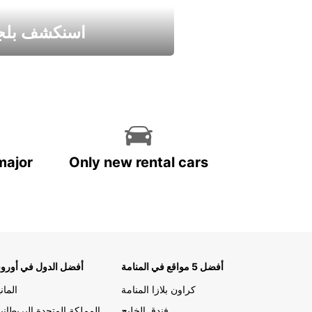
اسنكشف بلجي
استمتع واحصل علي عرض
major
Only new rental cars
أفضل 5 مواقع في المنامة
أفضل الدول في أوروب
كراون بلازا المنامة
الماني
فندق الخليج
المملكة المتحدة البريطاني