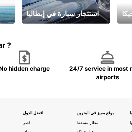
كا
استئجار سيارة في إيطاليا
ستاجر مركبه في ايطاليا – بسعر
 خاص
مميز
ar ?
No hidden charge
24/7 service in most 
airports
ا
موقع مميز في البحرين
افضل الدول
ا
مطار مسقط
قطر
ة
مطار صلاله
عمان