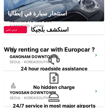
استئجار سيارة في إيطاليا
KUMAMOTO AIRPORT
KUMAMOTO - JAPAN
اسنكشف بلجيكا
عرض خاص
Why renting car with Europcar ?
GANGNAM DOWNTOWN
SEOUL - KOREA(SOUTH)
24 hour roadside assistance
No hidden charge
YONGSAN DOWNTOWN
SEOUL - KOREA(SOUTH)
24/7 service in most major airports