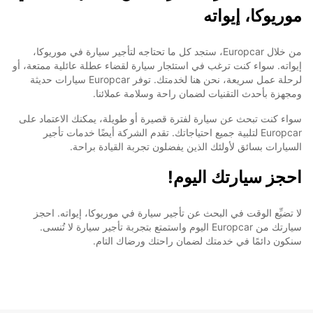
موريوكا، إيواته
من خلال Europcar، ستجد كل ما تحتاجه لتأجير سيارة في موريوكا،
إيواته. سواء كنت ترغب في استئجار سيارة لقضاء عطلة عائلية ممتعة، أو
لرحلة عمل سريعة، نحن هنا لخدمتك. توفر Europcar سيارات حديثة
ومجهزة بأحدث التقنيات لضمان راحة وسلامة عملائنا.
سواء كنت تبحث عن سيارة لفترة قصيرة أو طويلة، يمكنك الاعتماد على
Europcar لتلبية جميع احتياجاتك. تقدم الشركة أيضًا خدمات تأجير
السيارات بسائق لأولئك الذين يفضلون تجربة القيادة براحة.
احجز سيارتك اليوم!
لا تضيِّع الوقت في البحث عن تأجير سيارة في موريوكا، إيواته. احجز
سيارتك من Europcar اليوم واستمتع بتجربة تأجير سيارة لا تُنسى.
سنكون دائمًا في خدمتك لضمان راحتك ورضاك التام.