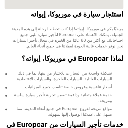
استئجار سيارة في موريوكا، إيواته
مرحبًا بكم في موريوكا، إيواته! إذا كنت تخطط لرحلة إلى هذه المدينة
الجميلة، يمكنك الاعتماد على Europcar لتأجير سيارة تلبي جميع
احتياجاتك. مع أكثر من 60 عامًا من الخبرة في مجال تأجير السيارات،
نحن نوفر خدمات عالية الجودة لعملائنا في جميع أنحاء العالم.
لماذا Europcar في موريوكا، إيواته؟
تشكيلة واسعة من السيارات للاختيار من بينها، بما في ذلك
السيارات العائلية، السيارات الفاخرة، والسيارات الاقتصادية.
أسعار تنافسية وعروض خاصة تناسب جميع الميزانيات.
خدمة عملاء متفانية وداعمة تضمن تجربة تأجير سيارة سلسة
ومريحة.
مواقع مريحة لفروع Europcar في جميع أنحاء المدينة، مما
يسهل على عملائنا الوصول إليها بسهولة.
خدمات تأجير السيارات من Europcar في