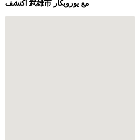
اكتشف 武雄市 مع يوروبكار