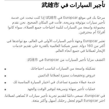
تأجير السيارات في 武雄市
مرحبًا بك في موقع Europcar في 武雄市! إذا كنت تبحث عن خدمة
تأجير سيارات موثوقة ومريحة، فأنت في المكان الصحيح. نحن نقدم
مجموعة واسعة من السيارات لتلبية احتياجات جميع العملاء، سواء كانوا
أفرادًا أم محترفين.
تعتبر Europcar وجهة تأجير السيارات الأولى في العالم، مع تواجدها في
أكثر من 160 دولة. تتميز شبكتنا العالمية بالقدرة على تقديم خدمات
الإيجار لعملائنا في جميع أنحاء العالم.
اكتشف مزايا تأجير السيارات من Europcar في 武雄市:
تشكيلة واسعة من السيارات لتناسب احتياجاتك
عروض وتخفيضات مميزة لعملائنا الدائمين
خدمة عملاء متميزة تساعدك في اختيار السيارة المناسبة لك
عمليات تأجير سهلة وسريعة لتوفير الوقت والجهد
في Europcar، نسعى دائمًا لتقديم تجربة تأجير سيارات لا تُضاهى لعملائنا.
اختر Europcar اليوم لجعل رحلتك أسهل وأكثر متعة.