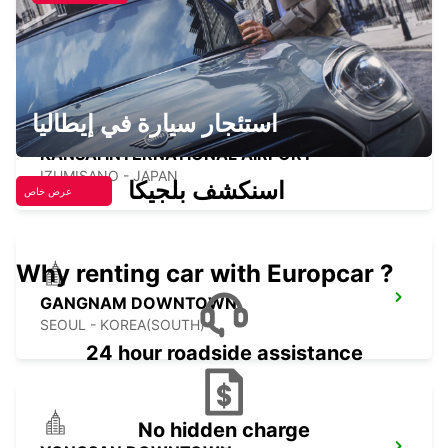
GWANGJU
GWANGJU - KOREA(SOUTH)
استئجار سيارة في إيطاليا
KANSAI INTERNATIONAL AIRPORT
IZUMISANO - JAPAN
اسنكشف بلجيكا
عرض خاص
Why renting car with Europcar ?
GANGNAM DOWNTOWN
SEOUL - KOREA(SOUTH)
24 hour roadside assistance
No hidden charge