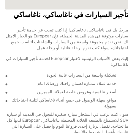
تأجير السيارات في ناغاساكي، ناغاساكي
مرحبًا بك في ناغاساكي، ناغاساكي! إذا كنت تبحث عن خدمة تأجير
سيارات موثوقة في هذه المدينة الجميلة، فإن Europcar هو الخيار الأمثل
لك. نحن نقدم مجموعة واسعة من السيارات والشاحنات لتناسب جميع
احتياجاتك، سواء كنت تقوم برحلة عائلية أو رحلة عمل.
إليك بعض الأسباب الرئيسية لاختيار Europcar لخدمة تأجير السيارات في
ناغاساكي:
تشكيلة واسعة من السيارات عالية الجودة
خدمة عملاء ممتازة لضمان راحتك ورضاك التام
أسعار تنافسية وعروض خاصة لعملائنا المميزين
مواقع سهلة الوصول في جميع أنحاء ناغاساكي لتلبية احتياجاتك
بسهولة
سواء كنت ترغب في استئجار سيارة صغيرة للتجول في المدينة أو سيارة
SUV للاستمتاع بالطبيعة الخلابة المحيطة بناغاساكي، Europcar لديها كل
ما تحتاجه. تفضل بزيارة إحدى فروعنا اليوم واحصل على السيارة التي
تناسبك بأفضل الشروط والأسعار.