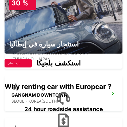
30 %
GWANGJU
GWANGJU - KOREA(SOUTH)
استئجار سيارة في إيطاليا
KANSAI INTERNATIONAL AIRPORT
IZUMISANO - JAPAN
اسنكشف بلجيكا
عرض خاص
Why renting car with Europcar ?
GANGNAM DOWNTOWN
SEOUL - KOREA(SOUTH)
24 hour roadside assistance