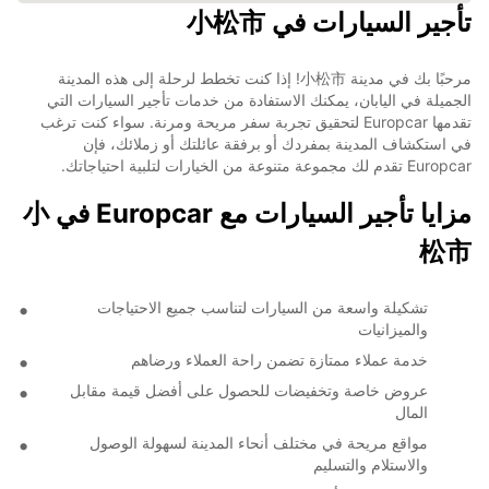
تأجير السيارات في 小松市
مرحبًا بك في مدينة 小松市! إذا كنت تخطط لرحلة إلى هذه المدينة
الجميلة في اليابان، يمكنك الاستفادة من خدمات تأجير السيارات التي
تقدمها Europcar لتحقيق تجربة سفر مريحة ومرنة. سواء كنت ترغب
في استكشاف المدينة بمفردك أو برفقة عائلتك أو زملائك، فإن
Europcar تقدم لك مجموعة متنوعة من الخيارات لتلبية احتياجاتك.
مزايا تأجير السيارات مع Europcar في 小
松市
تشكيلة واسعة من السيارات لتناسب جميع الاحتياجات
والميزانيات
خدمة عملاء ممتازة تضمن راحة العملاء ورضاهم
عروض خاصة وتخفيضات للحصول على أفضل قيمة مقابل
المال
مواقع مريحة في مختلف أنحاء المدينة لسهولة الوصول
والاستلام والتسليم