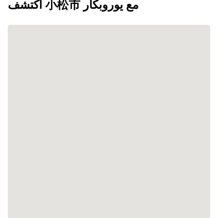
اكتشف 小松市 مع يوروبكار