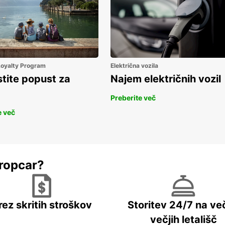
 Loyalty Program
Električna vozila
stite popust za
Najem električnih vozil
Preberite več
e več
ropcar?
rez skritih stroškov
Storitev 24/7 na več
večjih letališč