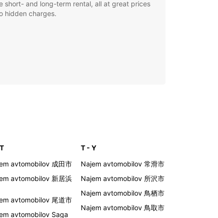
le short- and long-term rental, all at great prices
o hidden charges.
 T
T - Y
jem avtomobilov 成田市
Najem avtomobilov 常滑市
jem avtomobilov 新居浜
Najem avtomobilov 所沢市
Najem avtomobilov 鳥栖市
jem avtomobilov 尾道市
Najem avtomobilov 鳥取市
em avtomobilov Saga