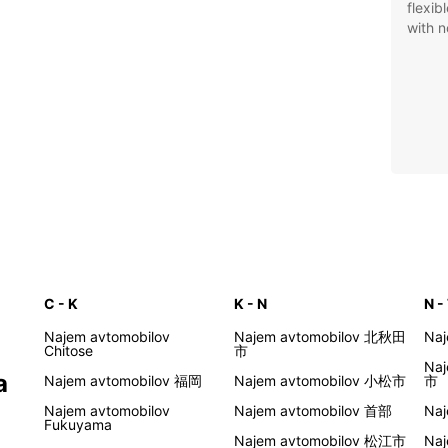
flexib
with n
C - K
K - N
N -
Najem avtomobilov
Najem avtomobilov 北秋田
Na
Chitose
市
Na
a
Najem avtomobilov 福岡
Najem avtomobilov 小松市
市
Najem avtomobilov
Najem avtomobilov 首部
Na
Fukuyama
Najem avtomobilov 松江市
Naj