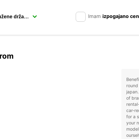
Imam
izpogajano ce
arom
Benefi
round 
japan.
of bra
rental
car-re
for a 
your 
models
oursel