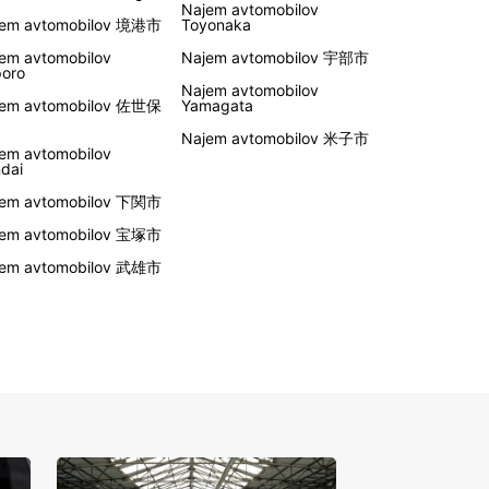
Najem avtomobilov
jem avtomobilov 境港市
Toyonaka
em avtomobilov
Najem avtomobilov 宇部市
oro
Najem avtomobilov
jem avtomobilov 佐世保
Yamagata
Najem avtomobilov 米子市
em avtomobilov
dai
jem avtomobilov 下関市
jem avtomobilov 宝塚市
jem avtomobilov 武雄市