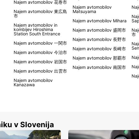
Najem avtomobilov 花巻市
Najem avtomobilov
Na
Najem avtomobilov 東広島
Matsuyama
市
Naj
Najem avtomobilov Mihara
Sap
Najem avtomobilov in
kombijev Hiroshima
Najem avtomobilov 盛岡市
Na
Station South Entrance
市
Najem avtomobilov 長野市
Najem avtomobilov 一関市
Naj
Sen
Najem avtomobilov 長崎市
Najem avtomobilov 今治市
Na
Najem avtomobilov 那覇市
Najem avtomobilov 岩国市
Na
Najem avtomobilov 南国市
Najem avtomobilov 出雲市
Na
Najem avtomobilov
Kanazawa
iku v Slovenija