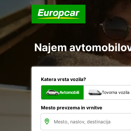
Najem avtomobilov 
Katera vrsta vozila?
Avtomobili
Tovorna vozila
Mesto prevzema in vrnitve