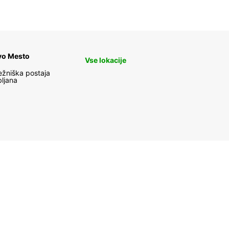
vo Mesto
Vse lokacije
ežniška postaja
bljana