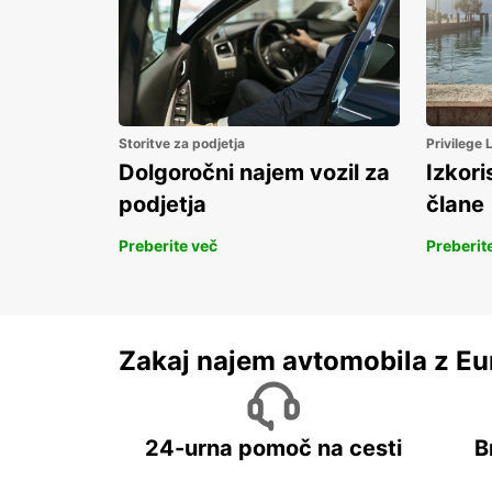
Storitve za podjetja
Privilege
Dolgoročni najem vozil za
Izkori
podjetja
člane
Preberite več
Preberit
Zakaj najem avtomobila z Eu
24-urna pomoč na cesti
B