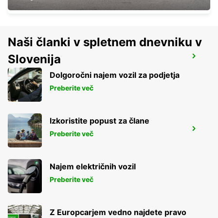
Naši članki v spletnem dnevniku v
Slovenija
UNSEO STATION
INCHEON - KOREA(SOUTH)
Dolgoročni najem vozil za podjetja
Preberite več
Izkoristite popust za člane
INCHEON INT APT TERM 1 MEET GREET
Preberite več
INCHEON - KOREA(SOUTH)
Najem električnih vozil
Preberite več
Z Europcarjem vedno najdete pravo