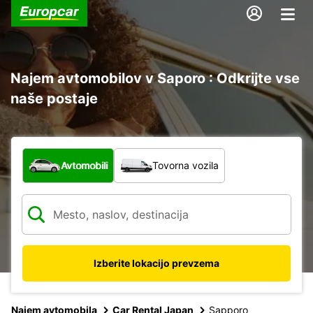
Najem avtomobilov v Saporo : Odkrijte vse
naše postaje
Katera vrsta vozila?
Avtomobili
Tovorna vozila
Izberite lokacijo prevzema
Najem avtomobila
Car Rental Japan
Sapporo