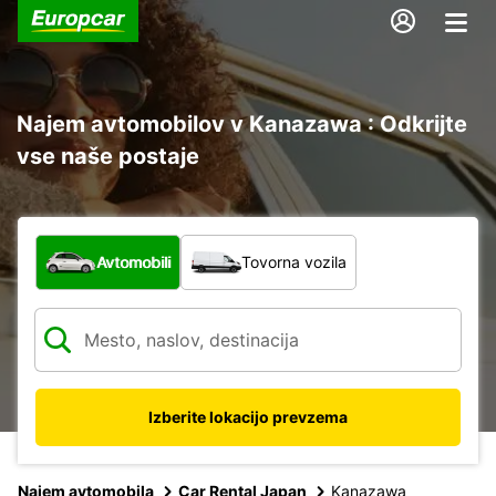
Najem avtomobilov v Kanazawa : Odkrijte
vse naše postaje
Katera vrsta vozila?
Avtomobili
Tovorna vozila
Izberite lokacijo prevzema
Najem avtomobila
Car Rental Japan
Kanazawa