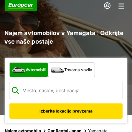
Najem avtomobilov v Yamagata : Odkrijte
vse naše postaje
Katera vrsta vozila?
Avtomobili
Tovorna vozila
Izberite lokacijo prevzema
Najem avtomobila
Car Rental Japan
Yamagata