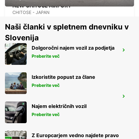
NEW CHITOSE AIRPORT
CHITOSE - JAPAN
Naši članki v spletnem dnevniku v
Slovenija
Dolgoročni najem vozil za podjetja
NAGASAKI AIRPORT
Preberite več
OMURA - JAPAN
Izkoristite popust za člane
Preberite več
KAGOSHIMA AIRPORT
KIRISHIMA - JAPAN
Najem električnih vozil
Preberite več
Z Europcarjem vedno najdete pravo