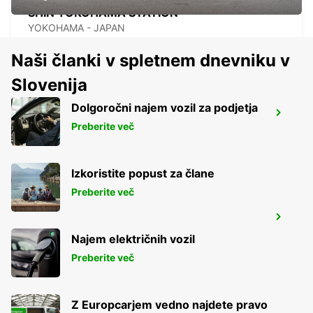
SHIN YOKOHAMA STATION
YOKOHAMA - JAPAN
Naši članki v spletnem dnevniku v
Slovenija
Dolgoročni najem vozil za podjetja
TOKYO INTERNATIONAL AIRPORT
Preberite več
OTA KU - JAPAN
Izkoristite popust za člane
Preberite več
GWANGJU
GWANGJU - KOREA(SOUTH)
Najem električnih vozil
Preberite več
Z Europcarjem vedno najdete pravo