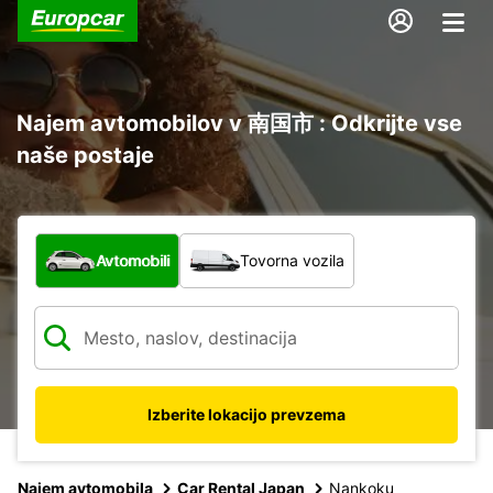
Najem avtomobilov v 南国市 : Odkrijte vse
naše postaje
Katera vrsta vozila?
Avtomobili
Tovorna vozila
Izberite lokacijo prevzema
Najem avtomobila
Car Rental Japan
Nankoku