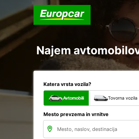
Najem avtomobilov 
Katera vrsta vozila?
Avtomobili
Tovorna vozila
Mesto prevzema in vrnitve