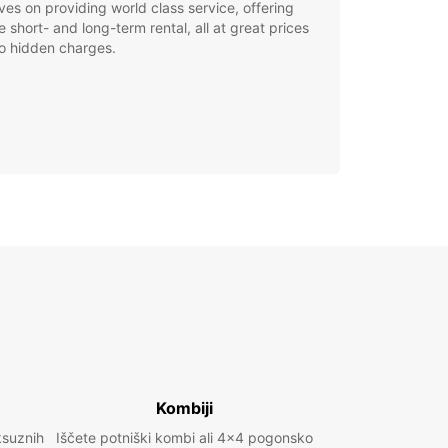
ves on providing world class service, offering
le short- and long-term rental, all at great prices
o hidden charges.
Kombiji
ksuznih
Iščete potniški kombi ali 4x4 pogonsko