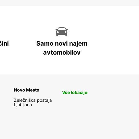
ini
Samo novi najem
avtomobilov
Novo Mesto
Vse lokacije
Želežniška postaja
Ljubljana