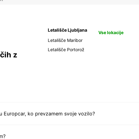
Letališče Ljubljana
Vse lokacije
Letališče Maribor
Letališče Portorož
čih z
tu Europcar, ko prevzamem svoje vozilo?
em?