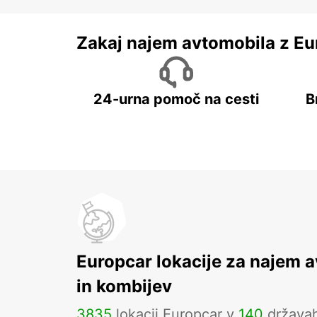
Zakaj najem avtomobila z Eu
24-urna pomoč na cesti
B
Europcar lokacije za najem 
in kombijev
3835
lokacij Europcar v
140
država