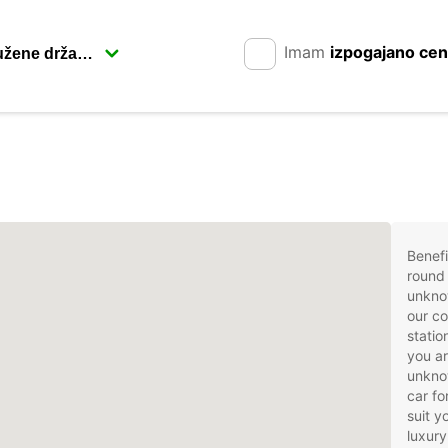
Imam
izpogajano ce
Benefi
round 
unkno
our co
stati
you ar
unknow
car fo
suit 
luxury