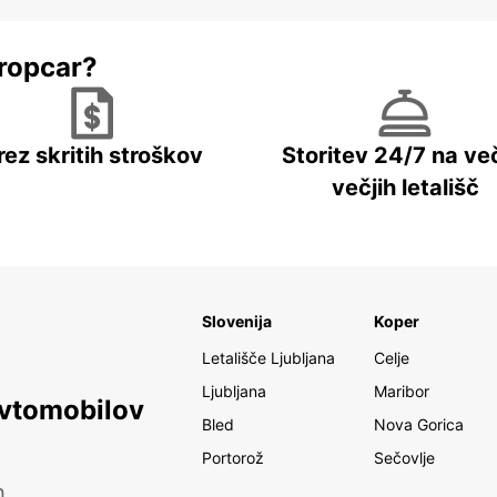
ropcar?
rez skritih stroškov
Storitev 24/7 na več
večjih letališč
Slovenija
Koper
Letališče Ljubljana
Celje
Ljubljana
Maribor
avtomobilov
Bled
Nova Gorica
Portorož
Sečovlje
h.