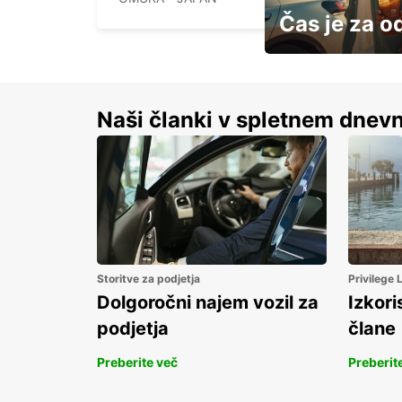
Čas je za o
S prihrankom do 15 
Naši članki v spletnem dnevn
Storitve za podjetja
Privilege
Dolgoročni najem vozil za
Izkori
podjetja
člane
Preberite več
Preberit