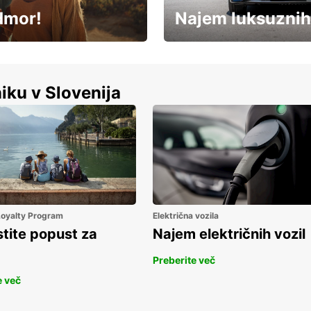
dmor!
Najem luksuznih
Luksuzen najem vozil – brez
%
kompromisov.
iku v Slovenija
 Loyalty Program
Električna vozila
stite popust za
Najem električnih vozil
Preberite več
e več