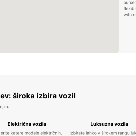
oursel
flexib
with n
v: široka izbira vozil
njim.
Električna vozila
Luksuzna vozila
erite katere modele električnih,
Izbirate lahko v širokem rangu lu