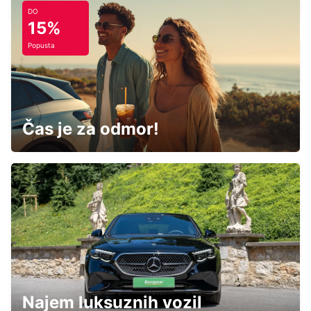
DO
15%
Popusta
FUKUOKA AIRPORT DOMESTIC
TERMINAL
FUKUOKA - JAPAN
Čas je za odmor!
FUKUOKA AIRPORT INTERNATIONAL
TERMINAL
FUKUOKA - JAPAN
Najem luksuznih vozil