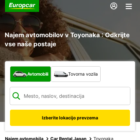
Najem avtomobilov v Toyonaka : Odkrijte
vse naše postaje
Katera vrsta vozila?
Avtomobili
Tovorna vozila
Izberite lokacijo prevzema
Najem avtomobila
Car Rental Japan
Toyonaka