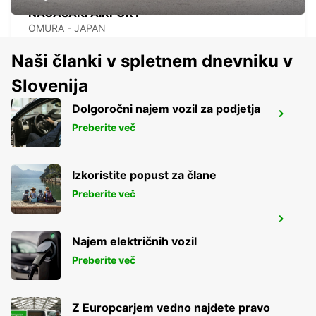
NAGASAKI AIRPORT
OMURA - JAPAN
Naši članki v spletnem dnevniku v
Slovenija
Dolgoročni najem vozil za podjetja
KAGOSHIMA AIRPORT
Preberite več
KIRISHIMA - JAPAN
Izkoristite popust za člane
Preberite več
YEOSU EXPO STATION
YEOSU - KOREA(SOUTH)
Najem električnih vozil
Preberite več
Z Europcarjem vedno najdete pravo