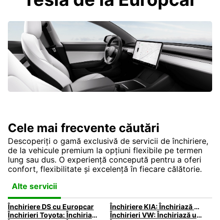
Cele mai frecvente căutări
Descoperiți o gamă exclusivă de servicii de închiriere,
de la vehicule premium la opțiuni flexibile pe termen
lung sau dus. O experiență concepută pentru a oferi
confort, flexibilitate și excelență în fiecare călătorie.
Alte servicii
Închiriere DS cu Europcar
Închiriere KIA: Închiriază Kia cu Europcar
Închirieri Toyota: Închiriază un autoturism Toyota cu Europcar
Închirieri VW: Închiriază un VW cu Europcar