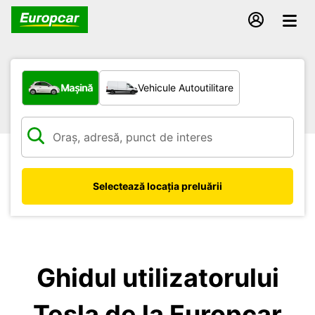
Ce tip de vehicul?
Mașină
Vehicule Autoutilitare
Selectează locația preluării
Ghidul utilizatorului
Tesla de la Europcar