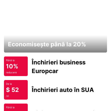
Economisește până la 20%
Închirieri business
Până la
10%
Europcar
reducere
De la
$ 52
Închirieri auto în SUA
/zi
Până la