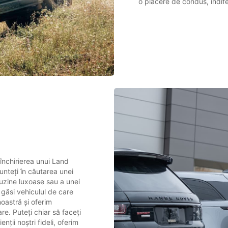
o plăcere de condus, indifer
închirierea unui Land
unteți în căutarea unei
muzine luxoase sau a unei
 găsi vehiculul de care
oastră și oferim
are. Puteți chiar să faceți
nții noștri fideli, oferim