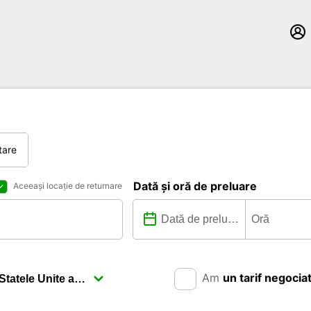
tare
Dată și oră de preluare
Aceeași locație de returnare
Am
un tarif negocia