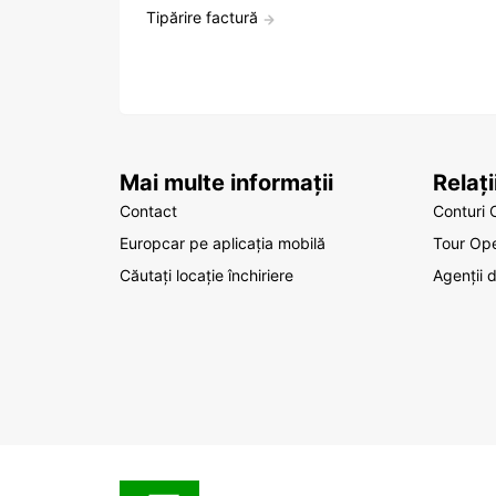
Tipărire factură
Mai multe informații
Relaț
Contact
Conturi 
Europcar pe aplicația mobilă
Tour Ope
Căutați locație închiriere
Agenții 