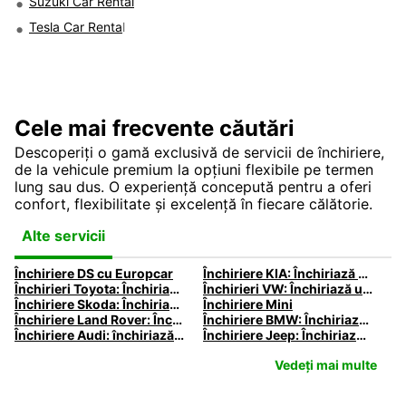
Suzuki Car Rental
Tesla Car Renta
l
Cele mai frecvente căutări
Descoperiți o gamă exclusivă de servicii de închiriere,
de la vehicule premium la opțiuni flexibile pe termen
lung sau dus. O experiență concepută pentru a oferi
confort, flexibilitate și excelență în fiecare călătorie.
Alte servicii
Închiriere DS cu Europcar
Închiriere KIA: Închiriază Kia cu Europcar
Închirieri Toyota: Închiriază un autoturism Toyota cu Europcar
Închirieri VW: Închiriază un VW cu Europcar
Închiriere Skoda: Închiriază o Skoda cu Europcar
Închiriere Mini
Închiriere Land Rover: Închiriază un Land Rover cu Europcar
Închiriere BMW: Închiriază BMW cu Europcar
Închiriere Audi: închiriază un Audi cu Europcar
Închiriere Jeep: Închiriază un Jeep cu Europcar
Vedeți mai multe