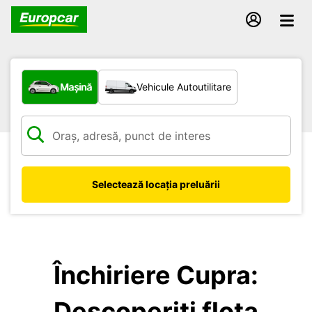
Ce tip de vehicul?
Mașină
Vehicule Autoutilitare
Selectează locația preluării
Închiriere Cupra:
Descoperiți flota