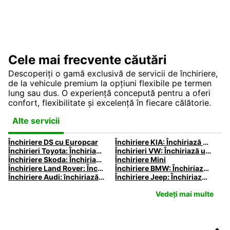
Cele mai frecvente căutări
Descoperiți o gamă exclusivă de servicii de închiriere,
de la vehicule premium la opțiuni flexibile pe termen
lung sau dus. O experiență concepută pentru a oferi
confort, flexibilitate și excelență în fiecare călătorie.
Alte servicii
Închiriere DS cu Europcar
Închiriere KIA: Închiriază Kia cu Europcar
Închirieri Toyota: Închiriază un autoturism Toyota cu Europcar
Închirieri VW: Închiriază un VW cu Europcar
Închiriere Skoda: Închiriază o Skoda cu Europcar
Închiriere Mini
Închiriere Land Rover: Închiriază un Land Rover cu Europcar
Închiriere BMW: Închiriază BMW cu Europcar
Închiriere Audi: închiriază un Audi cu Europcar
Închiriere Jeep: Închiriază un Jeep cu Europcar
Vedeți mai multe