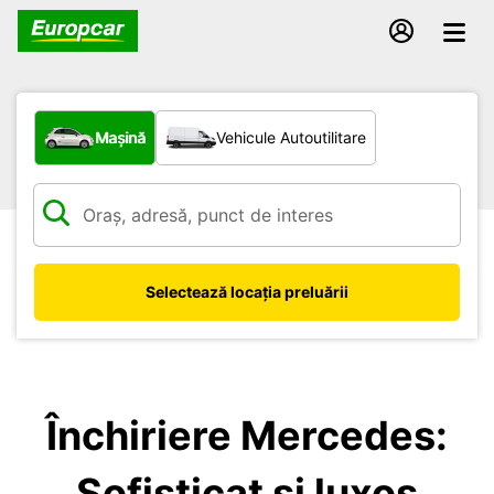
Ce tip de vehicul?
Mașină
Vehicule Autoutilitare
Selectează locația preluării
Închiriere Mercedes:
Sofisticat și luxos