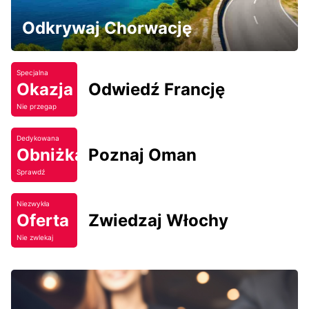
Odkrywaj Chorwację
Specjalna
Okazja
Odwiedź Francję
Nie przegap
Dedykowana
Obniżka
Poznaj Oman
Sprawdź
Niezwykła
Oferta
Zwiedzaj Włochy
Nie zwlekaj