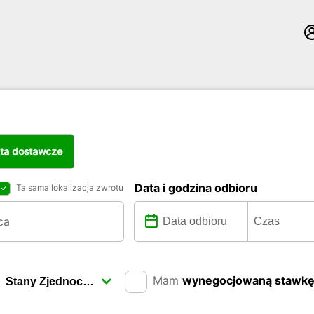
ta dostawcze
Data i godzina odbioru
Ta sama lokalizacja zwrotu
Mam
wynegocjowaną stawk