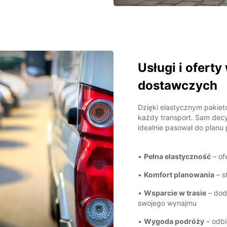
Usługi i ofer
dostawczych
Dzięki elastycznym pakiet
każdy transport. Sam dec
idealnie pasował do planu
•
Pełna elastyczność
– of
•
Komfort planowania
– s
•
Wsparcie w trasie
– dod
swojego wynajmu
•
Wygoda podróży
– odbi