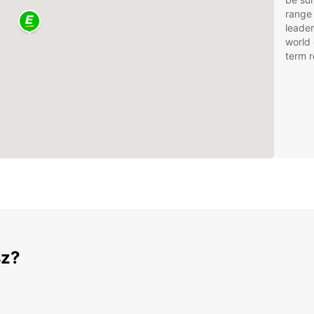
range 
leader
world 
term r
sz?