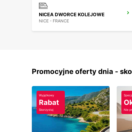
NICEA DWORCE KOLEJOWE
NICE - FRANCE
Promocyjne oferty dnia - sk
Wyjątkowy
Specj
Rabat
Ok
Skorzystaj
Nie p