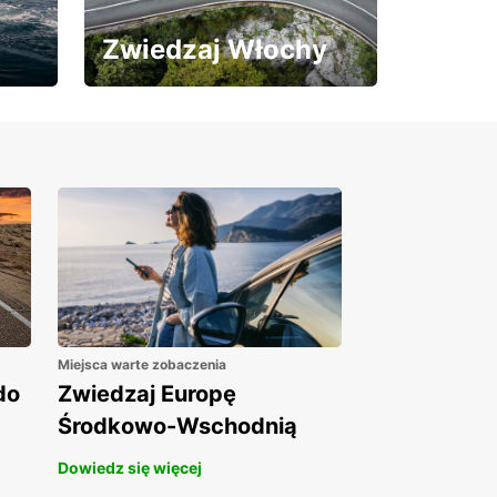
Zwiedzaj Włochy
Skorzystaj z 15% rabatu
na wynajem auta!
Miejsca warte zobaczenia
do
Zwiedzaj Europę
Środkowo-Wschodnią
Dowiedz się więcej