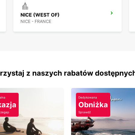
NICE (WEST OF)
NICE - FRANCE
orzystaj z naszych rabatów dostępnyc
alna
Dedykowana
azja
Obniżka
rzegap
Sprawdź