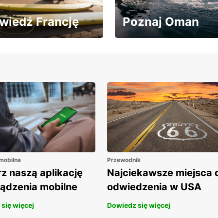
wiedź Francję
Poznaj Oman
edź Francję z 20%
Zwiedzaj Oman z
tem na wynajem aut!
rabatem 20% na wynajem
aut!
 mobilna
Przewodnik
z naszą aplikację
Najciekawsze miejsca 
ządzenia mobilne
odwiedzenia w USA
się więcej
Dowiedz się więcej