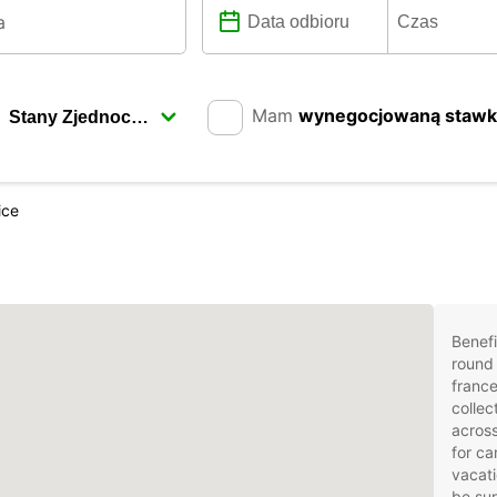
Mam
wynegocjowaną staw
ice
Benefi
round 
france
collec
across
for ca
vacati
be sur