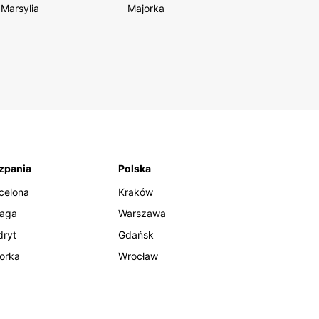
Marsylia
Majorka
zpania
Polska
celona
Kraków
aga
Warszawa
ryt
Gdańsk
orka
Wrocław