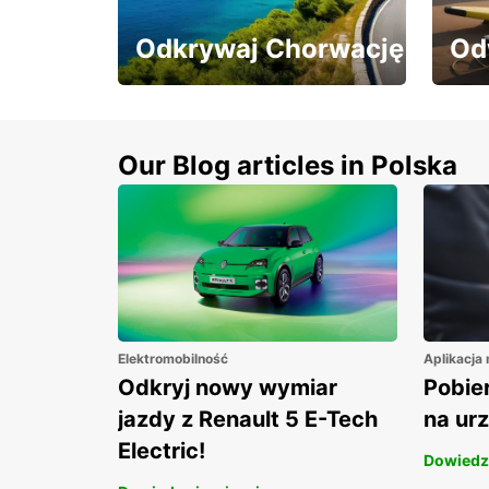
Odkrywaj Chorwację
Od
Odkrywaj Chorwację z
Odwi
10% rabatem na wynajem
raba
aut!
Our Blog articles in Polska
Elektromobilność
Aplikacja
Odkryj nowy wymiar
Pobier
jazdy z Renault 5 E-Tech
na ur
Electric!
Dowiedz 