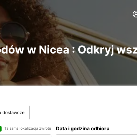
ów w Nicea : Odkryj wsz
a dostawcze
Data i godzina odbioru
Ta sama lokalizacja zwrotu