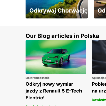
Odkrywaj Chorwację
Od
Odkrywaj Chorwację z
Odwi
10% rabatem na wynajem
raba
aut!
Our Blog articles in Polska
Elektromobilność
Aplikacja
Odkryj nowy wymiar
Pobier
jazdy z Renault 5 E-Tech
na ur
Electric!
Dowiedz 