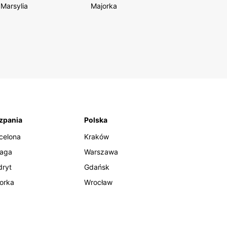
Marsylia
Majorka
zpania
Polska
celona
Kraków
aga
Warszawa
ryt
Gdańsk
orka
Wrocław