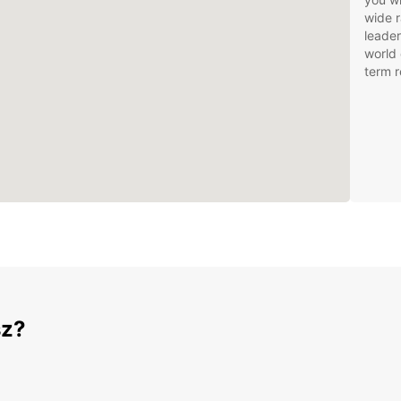
wide r
leader
world 
term r
sz?