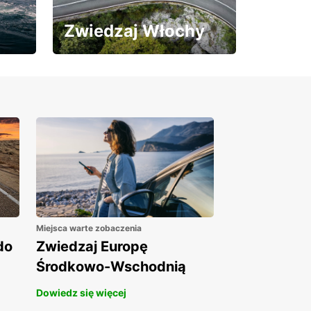
Zwiedzaj Włochy
Skorzystaj z 15% rabatu
na wynajem auta!
Miejsca warte zobaczenia
do
Zwiedzaj Europę
Środkowo-Wschodnią
Dowiedz się więcej