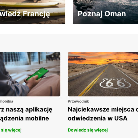
wiedź Francję
Poznaj Oman
edź Francję z 20%
Zwiedzaj Oman z
tem na wynajem aut!
rabatem 20% na wynajem
aut!
 mobilna
Przewodnik
z naszą aplikację
Najciekawsze miejsca 
ządzenia mobilne
odwiedzenia w USA
się więcej
Dowiedz się więcej