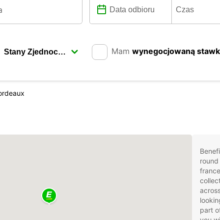
Mam
wynegocjowaną staw
ordeaux
Benefi
round 
france
collec
across
lookin
part o
you wi