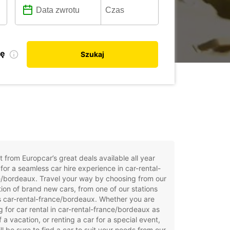
kę
Szukaj
t from Europcar’s great deals available all year
for a seamless car hire experience in car-rental-
/bordeaux. Travel your way by choosing from our
tion of brand new cars, from one of our stations
 car-rental-france/bordeaux. Whether you are
g for car rental in car-rental-france/bordeaux as
f a vacation, or renting a car for a special event,
ll be sure to find a car to suit your needs from our