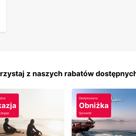
orzystaj z naszych rabatów dostępnyc
alna
Dedykowana
azja
Obniżka
rzegap
Sprawdź