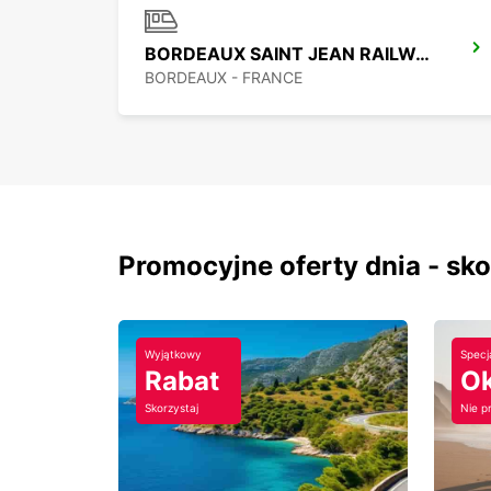
BORDEAUX SAINT JEAN RAILWAY STATION
BORDEAUX - FRANCE
Promocyjne oferty dnia - sk
Wyjątkowy
Specj
Rabat
Ok
Skorzystaj
Nie p