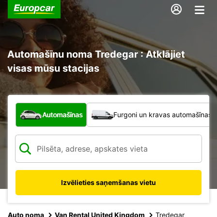
Automašīnu noma Tredegar : Atklājiet
visas mūsu stacijas
Kāda veida transportlīdzeklis?
Automašīnas
Furgoni un kravas automašīnas
Izvēlieties saņemšanas vietu
Auto noma
Van Rental United Kingdom
Tredegar