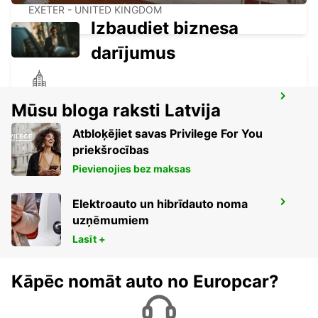
EXETER - UNITED KINGDOM
Izbaudiet biznesa
darījumus
WOLVERHAMPTON
Mūsu bloga raksti Latvija
WOLVERHAMPTON - UNITED KINGDOM
Atbloķējiet savas Privilege For You
priekšrocības
Pievienojies bez maksas
Elektroauto un hibrīdauto noma
BIRMINGHAM NEWTOWN
uzņēmumiem
BIRMINGHAM - UNITED KINGDOM
Lasīt +
Kāpēc nomāt auto no Europcar?