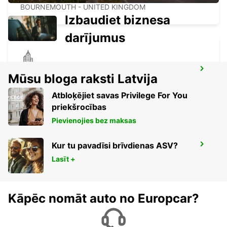
BOURNEMOUTH - UNITED KINGDOM
Izbaudiet biznesa
darījumus
TREDEGAR
Mūsu bloga raksti Latvija
TREDEGAR - UNITED KINGDOM
Atbloķējiet savas Privilege For You
priekšrocības
Pievienojies bez maksas
Kur tu pavadīsi brīvdienas ASV?
TRURO
TRURO - UNITED KINGDOM
Lasīt +
Kāpēc nomāt auto no Europcar?