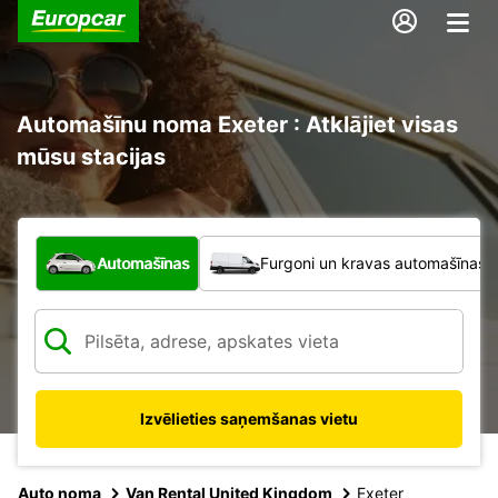
Automašīnu noma Exeter : Atklājiet visas
mūsu stacijas
Kāda veida transportlīdzeklis?
Automašīnas
Furgoni un kravas automašīnas
Izvēlieties saņemšanas vietu
Auto noma
Van Rental United Kingdom
Exeter