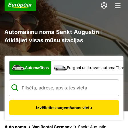
Automašīnu noma Sankt Augustin :
Atklājiet visas mūsu stacijas
Kāda veida transportlīdzeklis?
Automašīnas
Furgoni un kravas automašīnas
Izvēlieties saņemšanas vietu
Auto noma
Van Rental Germany
Sankt Augustin