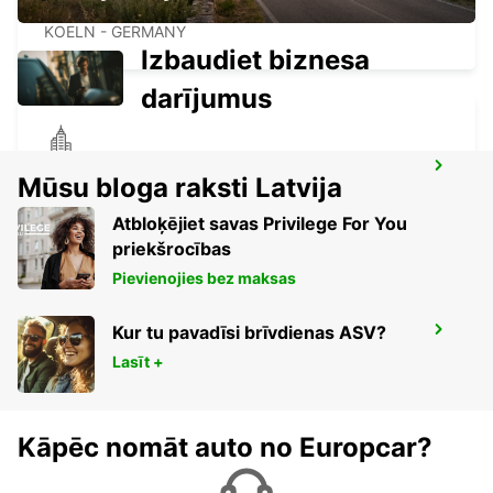
COLOGNE DEUTZ TRADEFAIR
KOELN - GERMANY
Izbaudiet biznesa
darījumus
COLOGNE HOLWEIDE
Mūsu bloga raksti Latvija
KOELN - GERMANY
Atbloķējiet savas Privilege For You
priekšrocības
Pievienojies bez maksas
Kur tu pavadīsi brīvdienas ASV?
BERGISCH GLADBACH
BERGISCH-GLADBACH - GERMANY
Lasīt +
Kāpēc nomāt auto no Europcar?