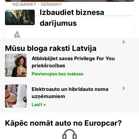
NEUMARKT - GERMANY
Izbaudiet biznesa
darījumus
BAMBERG
Mūsu bloga raksti Latvija
BAMBERG - GERMANY
Atbloķējiet savas Privilege For You
priekšrocības
Pievienojies bez maksas
Elektroauto un hibrīdauto noma
AMBERG
uzņēmumiem
AMBERG - GERMANY
Lasīt +
Kāpēc nomāt auto no Europcar?