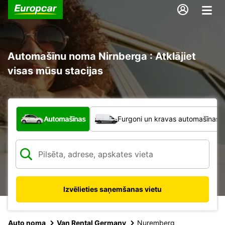
Automašīnu noma Nirnberga : Atklājiet
visas mūsu stacijas
Kāda veida transportlīdzeklis?
Automašīnas
Furgoni un kravas automašīnas
Izvēlieties saņemšanas vietu
Auto noma
Van Rental Germany
Nuremberg