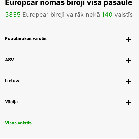
Europcar nomas biroji visā pasaulē
3835
Europcar biroji vairāk nekā
140
valstīs
Populārākās valstis
ASV
Lietuva
Vācija
Visas valstis