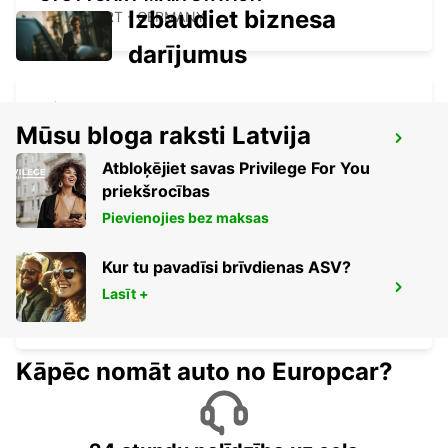
Izbaudiet biznesa
STUTTGART - GERMANY
darījumus
Mūsu bloga raksti Latvija
STUTTGART CITY
STUTTGART - GERMANY
Atbloķējiet savas Privilege For You
priekšrocības
Pievienojies bez maksas
Kur tu pavadīsi brīvdienas ASV?
STUTTGART VAIHINGEN
Lasīt +
STUTTGART - GERMANY
Kāpēc nomāt auto no Europcar?