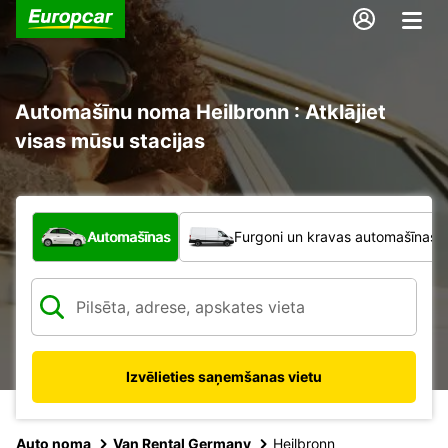
Automašīnu noma Heilbronn : Atklājiet
visas mūsu stacijas
Kāda veida transportlīdzeklis?
Automašīnas
Furgoni un kravas automašīnas
Izvēlieties saņemšanas vietu
Auto noma
Van Rental Germany
Heilbronn