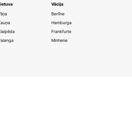
ietuva
Vācija
iļņa
Berlīne
Kauņa
Hamburga
laipēda
Frankfurte
Palanga
Minhene