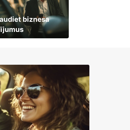
audiet biznesa
rījumus
mašīnu noma
mumiem