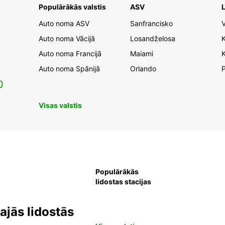
Populārākās valstis
ASV
L
Auto noma ASV
Sanfrancisko
V
Auto noma Vācijā
Losandželosa
Auto noma Francijā
Maiami
K
Auto noma Spānijā
Orlando
0
Visas valstis
Populārākās
lidostas stacijas
jās lidostās