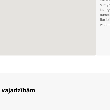
suit 
luxury
oursel
flexib
with n
m vajadzībām