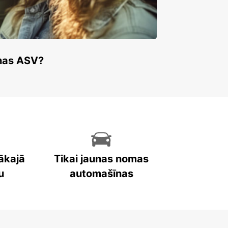
enas ASV?
ākajā
Tikai jaunas nomas
u
automašīnas