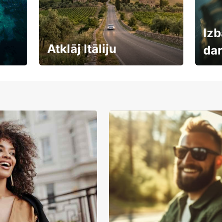
Izb
Atklāj Itāliju
da
Auto
Rezervē savas brīvdienas
uzņē