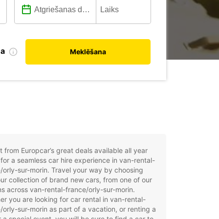
na
Meklēšana
t from Europcar’s great deals available all year
for a seamless car hire experience in van-rental-
/orly-sur-morin. Travel your way by choosing
ur collection of brand new cars, from one of our
ns across van-rental-france/orly-sur-morin.
r you are looking for car rental in van-rental-
/orly-sur-morin as part of a vacation, or renting a
r a special event, you will be sure to find a car to