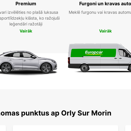
Premium
Furgoni un kravas aut
vari izvēlēties no plašā luksusa
Meklē furgonu vai kravas autom
sportlīdzekļu klāsta, ko ražojuši
leģendāri ražotāji
Vairāk
Vairāk
nomas punktus ap Orly Sur Morin