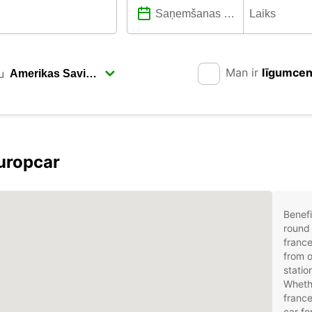
Man ir
līgumce
u
Europcar
Benefi
round 
france
from o
statio
Whethe
france
car fo