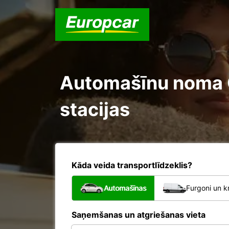
Automašīnu noma Or
stacijas
Kāda veida transportlīdzeklis?
Automašīnas
Furgoni un k
Saņemšanas un atgriešanas vieta