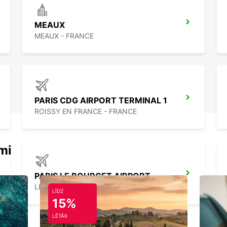
MEAUX
MEAUX - FRANCE
PARIS CDG AIRPORT TERMINAL 1
ROISSY EN FRANCE - FRANCE
mi
PARIS LE BOURGET AIRPORT
LE BOURGET - FRANCE
LĪDZ
15%
LĒTĀK