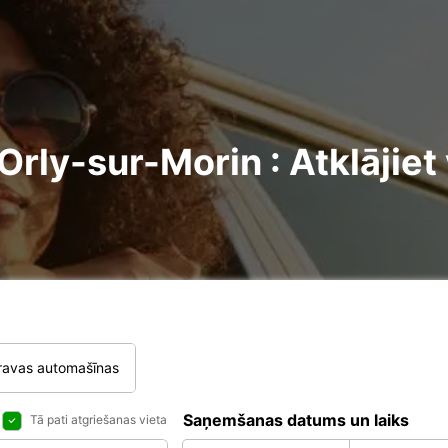
ly-sur-Morin : Atklājiet
ravas automašīnas
Saņemšanas datums un laiks
Tā pati atgriešanas vieta