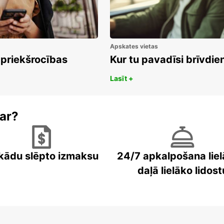
Apskates vietas
 priekšrocības
Kur tu pavadīsi brīvdi
Lasīt +
ar?
kādu slēpto izmaksu
24/7 apkalpošana liel
daļā lielāko lidost