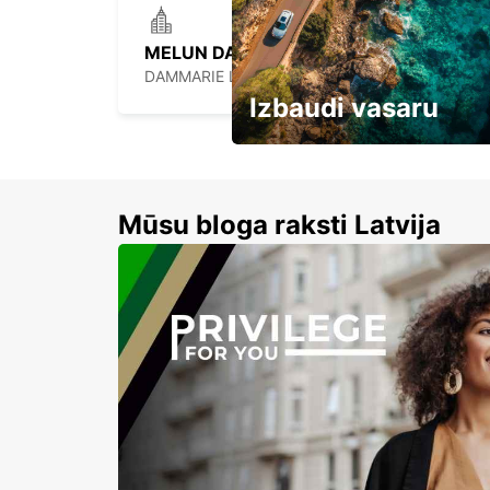
MELUN DAMMARIE-LES-LYS
DAMMARIE LES LYS - FRANCE
Izbaudi vasaru
Līdz 15% atlaides auto nomai
Mūsu bloga raksti Latvija