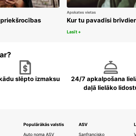
Apskates vietas
 priekšrocības
Kur tu pavadīsi brīvdi
Lasīt +
ar?
kādu slēpto izmaksu
24/7 apkalpošana liel
daļā lielāko lidost
Populārākās valstis
ASV
L
Auto noma ASV
Sanfrancisko
V