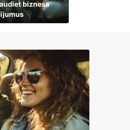
audiet biznesa
rījumus
mašīnu noma
mumiem