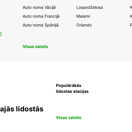
Auto noma Vācijā
Losandželosa
Auto noma Francijā
Maiami
K
Auto noma Spānijā
Orlando
0
Visas valstis
Populārākās
lidostas stacijas
jās lidostās
Visas valstis