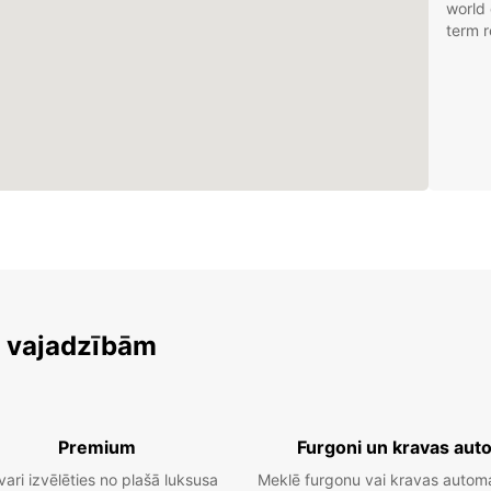
world 
term r
m vajadzībām
Premium
Furgoni un kravas aut
vari izvēlēties no plašā luksusa
Meklē furgonu vai kravas autom