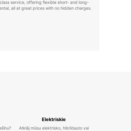
class service, offering flexible short- and long-
ental, all at great prices with no hidden charges.
o
Elektriskie
ašīnu?
Atklāj mūsu elektrisko, hibrīdauto vai