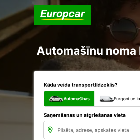
Automašīnu noma Ni
Kāda veida transportlīdzeklis?
Automašīnas
Furgoni un k
Saņemšanas un atgriešanas vieta