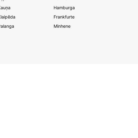
Kauņa
Hamburga
laipēda
Frankfurte
Palanga
Minhene