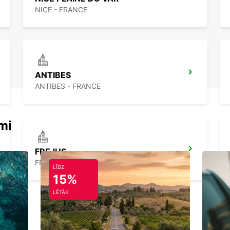
NICE - FRANCE
ANTIBES
ANTIBES - FRANCE
mi
FREJUS
FREJUS - FRANCE
LĪDZ
15%
LĒTĀK