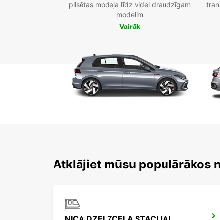
pilsētas modeļa līdz videi draudzīgam
tran
modelim
Vairāk
Atklājiet mūsu populārākos 
NICA DZELZCELA STACIJAI