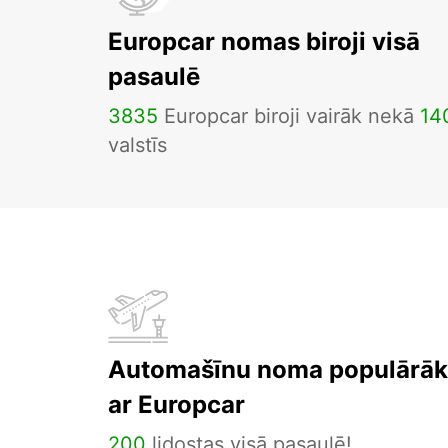
Europcar nomas biroji visā
pasaulē
3835
Europcar biroji vairāk nekā
14
valstīs
Automašīnu noma populārāka
ar Europcar
200
lidostas visā pasaulē!