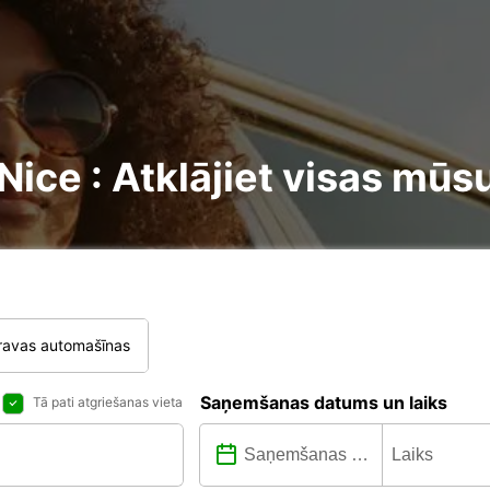
ce : Atklājiet visas mūsu
ravas automašīnas
Saņemšanas datums un laiks
Tā pati atgriešanas vieta