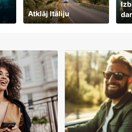
Izb
Atklāj Itāliju
da
Auto
Rezervē savas brīvdienas
uzņē