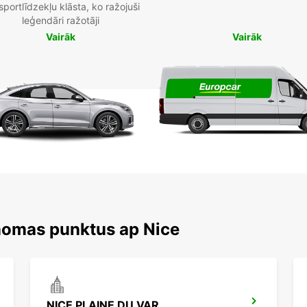
sportlīdzekļu klāsta, ko ražojuši
leģendāri ražotāji
Vairāk
Vairāk
nomas punktus ap Nice
NICE PLAINE DU VAR