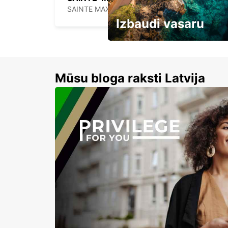
SAINTE MAXIME - FRANCE
Izbaudi vasaru
Līdz 15% atlaides auto nomai
Mūsu bloga raksti Latvija