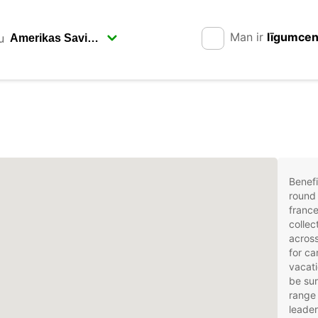
Man ir
līgumce
u
Benefi
round 
france
collec
across
for ca
vacati
be sur
range 
leader