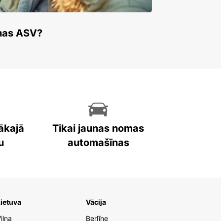
enas ASV?
ākajā
Tikai jaunas nomas
u
automašīnas
ietuva
Vācija
iļņa
Berlīne