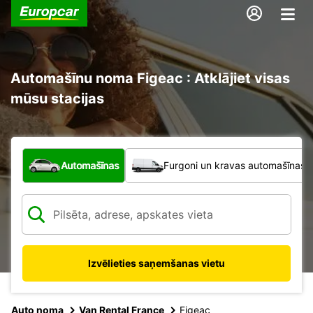
Automašīnu noma Figeac : Atklājiet visas
mūsu stacijas
Kāda veida transportlīdzeklis?
Automašīnas
Furgoni un kravas automašīnas
Izvēlieties saņemšanas vietu
Auto noma
Van Rental France
Figeac