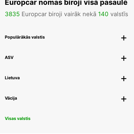
Europcar nomas biroji visā pasaulē
3835
Europcar biroji vairāk nekā
140
valstīs
Populārākās valstis
ASV
Lietuva
Vācija
Visas valstis