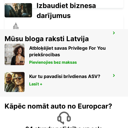
Izbaudiet biznesa
darījumus
PERIGUEUX COULOUNIEIX
Mūsu bloga raksti Latvija
COULOUNIEIX CHAMIERS - FRANCE
Atbloķējiet savas Privilege For You
priekšrocības
Pievienojies bez maksas
Kur tu pavadīsi brīvdienas ASV?
PERIGUEUX RAILWAY STATION
PERIGUEUX - FRANCE
Lasīt +
Kāpēc nomāt auto no Europcar?