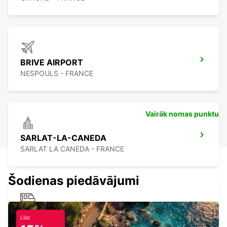
BRIVE AIRPORT
NESPOULS - FRANCE
Vairāk nomas punktu
SARLAT-LA-CANEDA
SARLAT LA CANEDA - FRANCE
Šodienas piedāvājumi
BRIVE RAILWAY STATION
Līdz
BRIVE LA GAILLARDE - FRANCE