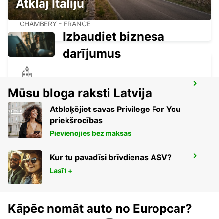
Atklāj Itāliju
CHAMBERY
CHAMBERY - FRANCE
Izbaudiet biznesa
darījumus
ALBERTVILLE
Mūsu bloga raksti Latvija
ALBERTVILLE - FRANCE
Atbloķējiet savas Privilege For You
priekšrocības
Pievienojies bez maksas
Kur tu pavadīsi brīvdienas ASV?
NICA DZELZCELA STACIJAI
NICE - FRANCE
Lasīt +
Kāpēc nomāt auto no Europcar?