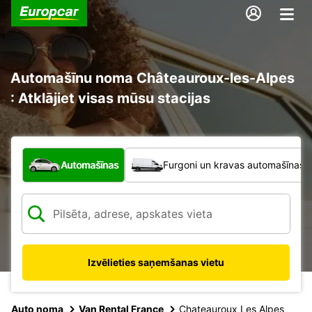
Automašīnu noma Châteauroux-les-Alpes
: Atklājiet visas mūsu stacijas
Kāda veida transportlīdzeklis?
Automašīnas
Furgoni un kravas automašīnas
Izvēlieties saņemšanas vietu
Auto noma
Van Rental France
Chateauroux Les Alpes